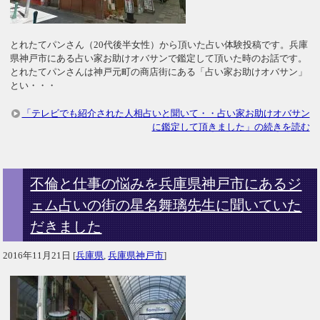
とれたてパンさん（20代後半女性）から頂いた占い体験投稿です。兵庫
県神戸市にある占い家お助けオバサンで鑑定して頂いた時のお話です。
とれたてパンさんは神戸元町の商店街にある「占い家お助けオバサン」
とい・・・
「テレビでも紹介された人相占いと聞いて・・占い家お助けオバサン
に鑑定して頂きました」の続きを読む
不倫と仕事の悩みを兵庫県神戸市にあるジ
ェム占いの街の星名舞璃先生に聞いていた
だきました
2016年11月21日
[
兵庫県
,
兵庫県神戸市
]