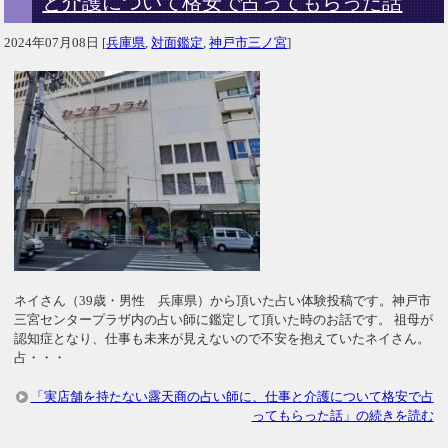
と介護について格安で占ってもらった話
2024年07月08日
[
兵庫県
,
対面鑑定
,
神戸市三ノ宮
]
ネイさん（39歳・男性 兵庫県）から頂いた占い体験投稿です。神戸市
三宮センタープラザ内の占い師に鑑定して頂いた時のお話です。 祖母が
認知症となり、仕事も未来が見えないので不安を抱えていたネイさん。
占・・・
「実店舗を持たない露天商の占い師に、仕事と介護について格安で占
ってもらった話」の続きを読む