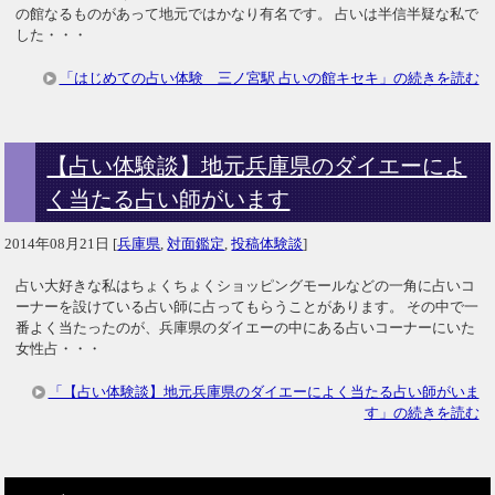
の館なるものがあって地元ではかなり有名です。 占いは半信半疑な私で
した・・・
「はじめての占い体験 三ノ宮駅 占いの館キセキ」の続きを読む
【占い体験談】地元兵庫県のダイエーによ
く当たる占い師がいます
2014年08月21日
[
兵庫県
,
対面鑑定
,
投稿体験談
]
占い大好きな私はちょくちょくショッピングモールなどの一角に占いコ
ーナーを設けている占い師に占ってもらうことがあります。 その中で一
番よく当たったのが、兵庫県のダイエーの中にある占いコーナーにいた
女性占・・・
「【占い体験談】地元兵庫県のダイエーによく当たる占い師がいま
す」の続きを読む