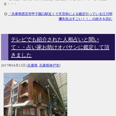
を・・・
「兵庫県西宮市甲子園口駅近くで天宮術による鑑定行っている江川明
彌先生はすごい！！」の続きを読む
テレビでも紹介された人相占いと聞い
て・・占い家お助けオバサンに鑑定して頂
きました
2017年04月12日
[
兵庫県
,
兵庫県神戸市
]