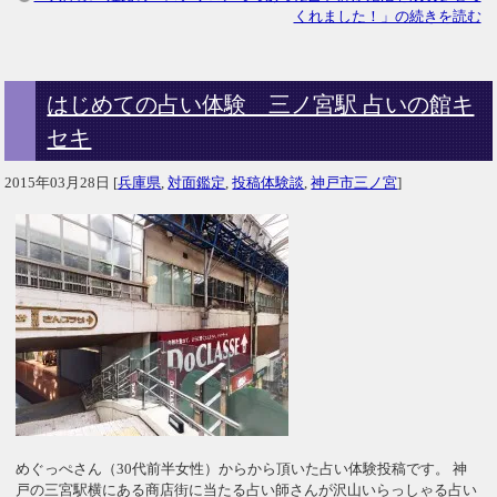
くれました！」の続きを読む
はじめての占い体験 三ノ宮駅 占いの館キ
セキ
2015年03月28日
[
兵庫県
,
対面鑑定
,
投稿体験談
,
神戸市三ノ宮
]
めぐっぺさん（30代前半女性）からから頂いた占い体験投稿です。 神
戸の三宮駅横にある商店街に当たる占い師さんが沢山いらっしゃる占い