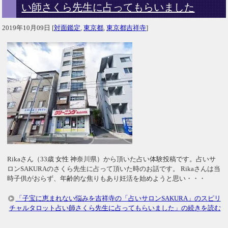
い師さくら先生に占ってもらいました
2019年10月09日
[
対面鑑定
,
東京都
,
東京都吉祥寺
]
Rikaさん（33歳 女性 神奈川県）から頂いた占い体験投稿です。占いサ
ロンSAKURAのさくら先生に占って頂いた時のお話です。 Rikaさんは当
時子供がおらず、年齢的な焦りもあり妊活を始めようと思い・・・
「子宝に恵まれない悩みを吉祥寺の「占いサロンSAKURA」のスピリ
チャルタロット占い師さくら先生に占ってもらいました」の続きを読む