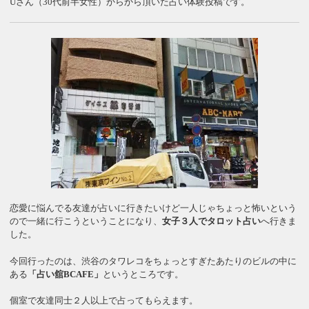
Uさん（30代前半女性）からから頂いた占い体験投稿です。
恋愛に悩んでる友達が占いに行きたいけど一人じゃちょっと怖いという
ので一緒に行こうということになり、
女子３人でタロット占い
へ行きま
した。
今回行ったのは、渋谷のタワレコをちょっとすぎたあたりのビルの中に
ある
「占い舘BCAFE」
というところです。
個室で友達同士２人以上で占ってもらえます。