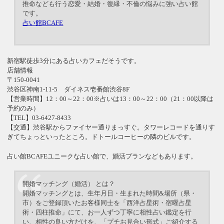
推命なども行う恋愛・結婚・復縁・不倫の悩みに強い占い館
です。
占い館BCAFE
新宿駅徒歩3分にある占いカフェだそうです。
店舗情報
〒150-0041
渋谷区神南1-11-5 ダイネス壱番館渋谷8F
【営業時間】12：00～22：00※占いは13：00～22：00（21：00以降は
予約のみ）
【TEL】03-6427-8433
【交通】渋谷駅からファイヤー通りまっすぐ。タワーレコードを通りす
ぎてちょっといったところ。ドトールコーヒーの隣のビルです。
占い館BCAFEユニークな占い館で、婚活プランなどもあります。
開婚マッチング（婚活） とは？
開婚マッチングとは、生年月日・生まれた時間&場所（県・
市）をご登録頂いたお客様同士を「西洋占星術・宿曜占星
術・四柱推命」にて、お一人ずつ丁寧に相性占い鑑定を行
い、相性の良い方だけを、「プチお見合い形式」ご紹介する