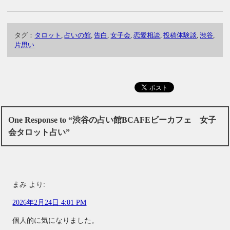
タグ：
タロット
,
占いの館
,
告白
,
女子会
,
恋愛相談
,
投稿体験談
,
渋谷
,
片思い
One Response to “渋谷の占い館BCAFEビーカフェ 女子
会タロット占い”
まみ
より:
2026年2月24日 4:01 PM
個人的に気になりました。