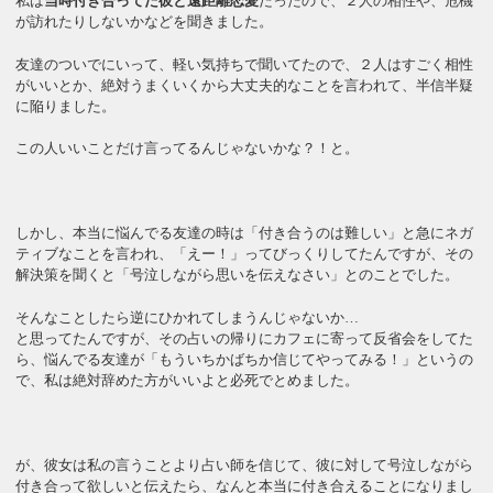
私は
当時付き合ってた彼と遠距離恋愛
だったので、２人の相性や、危機
が訪れたりしないかなどを聞きました。
友達のついでにいって、軽い気持ちで聞いてたので、２人はすごく相性
がいいとか、絶対うまくいくから大丈夫的なことを言われて、半信半疑
に陥りました。
この人いいことだけ言ってるんじゃないかな？！と。
しかし、本当に悩んでる友達の時は「付き合うのは難しい」と急にネガ
ティブなことを言われ、「えー！」ってびっくりしてたんですが、その
解決策を聞くと「号泣しながら思いを伝えなさい」とのことでした。
そんなことしたら逆にひかれてしまうんじゃないか…
と思ってたんですが、その占いの帰りにカフェに寄って反省会をしてた
ら、悩んでる友達が「もういちかばちか信じてやってみる！」というの
で、私は絶対辞めた方がいいよと必死でとめました。
が、彼女は私の言うことより占い師を信じて、彼に対して号泣しながら
付き合って欲しいと伝えたら、なんと本当に付き合えることになりまし