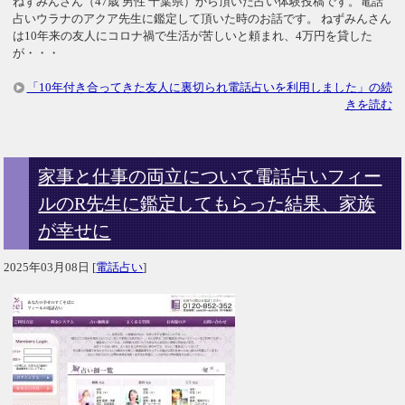
ねずみんさん（47歳 男性 千葉県）から頂いた占い体験投稿です。電話
占いウラナのアクア先生に鑑定して頂いた時のお話です。 ねずみんさん
は10年来の友人にコロナ禍で生活が苦しいと頼まれ、4万円を貸した
が・・・
「10年付き合ってきた友人に裏切られ電話占いを利用しました」の続
きを読む
家事と仕事の両立について電話占いフィー
ルのR先生に鑑定してもらった結果、家族
が幸せに
2025年03月08日
[
電話占い
]