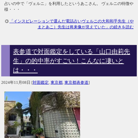
占いの中で「ヴェルニ」を利用したというあこさん。 ヴェルニの特徴や
様・・・
「インスピレーションで選んだ電話占いヴェルニの大和和乎先生（や
まとあこ）先生は将来像が見えていた」の続きを読む
表参道で対面鑑定をしている「山口由莉先
生」の的中率がすごい！こんなに凄いと
は・・・
2024年11月08日
[
対面鑑定
,
東京都
,
東京都表参道
]