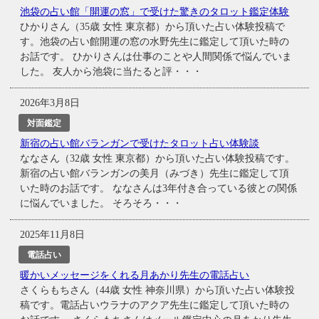
池袋の占い館「開運の窓」で受けた驚きのタロット鑑定体験
ひかりさん（35歳 女性 東京都）から頂いた占い体験投稿で
す。池袋の占い館開運の窓の水野先生に鑑定して頂いた時の
お話です。 ひかりさんは仕事のことや人間関係で悩んでいま
した。 友人から池袋に当たると評・・・
2026年3月8日
対面鑑定
新宿の占い館バランガンで受けたタロット占い体験談
ななさん（32歳 女性 東京都）から頂いた占い体験投稿です。
新宿の占い館バランガンの美月（みづき）先生に鑑定して頂
いた時のお話です。 ななさんは3年付き合っている彼との関係
に悩んでいました。 そろそろ・・・
2025年11月8日
電話占い
暖かいメッセージをくれる月あかり先生の電話占い
さくらもちさん（44歳 女性 神奈川県）から頂いた占い体験投
稿です。電話占いウラナのアクア先生に鑑定して頂いた時の