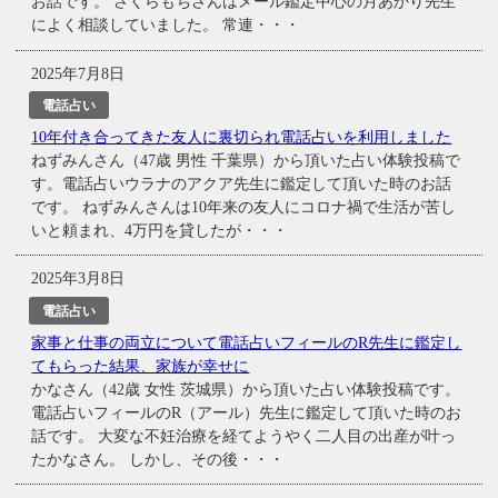
お話です。 さくらもちさんはメール鑑定中心の月あかり先生
によく相談していました。 常連・・・
2025年7月8日
電話占い
10年付き合ってきた友人に裏切られ電話占いを利用しました
ねずみんさん（47歳 男性 千葉県）から頂いた占い体験投稿で
す。電話占いウラナのアクア先生に鑑定して頂いた時のお話
です。 ねずみんさんは10年来の友人にコロナ禍で生活が苦し
いと頼まれ、4万円を貸したが・・・
2025年3月8日
電話占い
家事と仕事の両立について電話占いフィールのR先生に鑑定し
てもらった結果、家族が幸せに
かなさん（42歳 女性 茨城県）から頂いた占い体験投稿です。
電話占いフィールのR（アール）先生に鑑定して頂いた時のお
話です。 大変な不妊治療を経てようやく二人目の出産が叶っ
たかなさん。 しかし、その後・・・