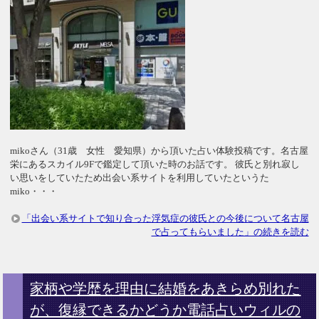
mikoさん（31歳 女性 愛知県）から頂いた占い体験投稿です。名古屋
栄にあるスカイル9Fで鑑定して頂いた時のお話です。 彼氏と別れ寂し
い思いをしていたため出会い系サイトを利用していたというた
miko・・・
「出会い系サイトで知り合った浮気症の彼氏との今後について名古屋
で占ってもらいました」の続きを読む
家柄や学歴を理由に結婚をあきらめ別れた
が、復縁できるかどうか電話占いウィルの