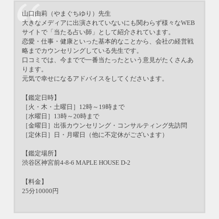
山口由莉（やまぐちゆり）先生
大きなメディアに出演されていないにも関わらず様々なWEB
サイトで「当たる占い師」として紹介されています。
恋愛・仕事・健康といった基本的なことから、会社の経営戦
略までカウンセリングしている先生です。
口コミでは、今までで一番当たったという意見がたくさんあ
ります。
元気で幸せになるアドバイスをしてくださいます。
【鑑定日時】
［火・木・土曜日］12時～19時まで
［水曜日］13時～20時まで
［金曜日］出張カウンセリング・コンサルティング先訪問
［定休日］日・月曜日（他に不定休がございます）
【鑑定場所】
渋谷区神宮前4-8-6 MAPLE HOUSE D-2
【料金】
25分10000円