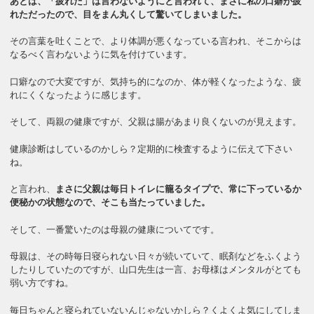
あとは、「疲れた」は言わないようにと言われて、まさに私の口癖が疲
れただったので、目をまん丸くして驚いてしまいました。
その言葉を吐くことで、より体調が悪くなっている言われ、そこからは
なるべく言わないように気を付けています。
口癖なので大変ですが、気持ち的になのか、体が軽くなったような、疲
れにくくなったように感じます。
そして、両親の健康ですが、父親は腸があまり良くないのが見えます。
健康診断はしているのかしら？定期的に検査するように伝えて下さい
ね。
と言われ、
まさに父親は毎日トイレに籠るタイプで、常に下っているか
便秘かの状態なので、そこも当たっていました。
そして、一番驚いたのは母親の健康についてです。
母親は、その時毎日寝られない日々が続いていて、眠剤などをふくよう
したりしていたのですが、山口先生は一言、お母様はメンタルがとても
弱い方ですね。
毎日ちゃんと寝られていないんじゃないかしら？くよくよ気にしてしま