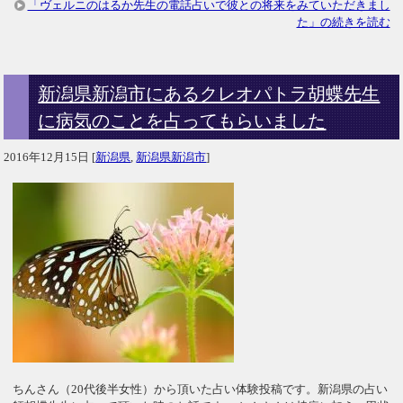
「ヴェルニのはるか先生の電話占いで彼との将来をみていただきまし
た」の続きを読む
新潟県新潟市にあるクレオパトラ胡蝶先生
に病気のことを占ってもらいました
2016年12月15日
[
新潟県
,
新潟県新潟市
]
ちんさん（20代後半女性）から頂いた占い体験投稿です。新潟県の占い