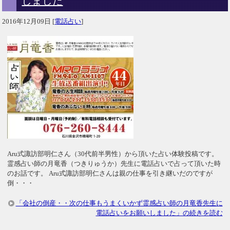
しました
2016年12月09日
[
電話占い
]
Aru式諏訪部明仁さん（30代前半男性）から頂いた占い体験投稿です。
霊感占い師の月竜香（つきりゅうか）先生に電話占いで占って頂いた時
のお話です。 Aru式諏訪部明仁さんは親の仕事を引き継いだのですが
倒・・・
「会社の倒産・・次の仕事もうまくいかず霊感占い師の月竜香先生に
電話占いをお願いしました」の続きを読む