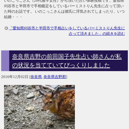
いのこっこさん（20代後半女性）から頂いた占い体験投稿です。愛知県
刈谷市と半田市で手相鑑定をしているパーミストりん先生に占って頂い
た時のお話です。 いのこっこさんは彼氏に浮気されてしまったり、いつ
結婚・・・
「愛知県刈谷市と半田市で手相占いをしているパーミストりん先生に
占って頂きました」の続きを読む
奈良県吉野の前田国子先生占い師さんが私
の状況を当てていてびっくりしました
2016年12月02日
[
奈良県
,
奈良県吉野郡
]