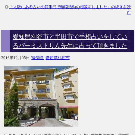
「大阪にある占いの館朱門で転職活動の相談をしました」の続きを読
む
愛知県刈谷市と半田市で手相占いをしてい
るパーミストりん先生に占って頂きました
2016年12月05日
[
愛知県
,
愛知県刈谷市
]