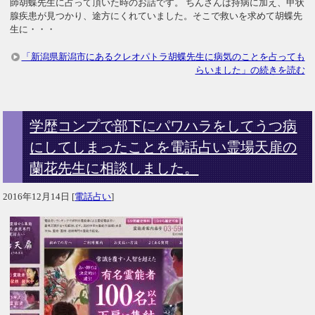
師胡蝶先生に占って頂いた時のお話です。 ちんさんは持病に加え、甲状
腺疾患が見つかり、途方にくれていました。そこで救いを求めて胡蝶先
生に・・・
「新潟県新潟市にあるクレオパトラ胡蝶先生に病気のことを占っても
らいました」の続きを読む
学歴コンプで部下にパワハラをしてうつ病
にしてしまったことを電話占い霊場天扉の
蘭花先生に相談しました。
2016年12月14日
[
電話占い
]