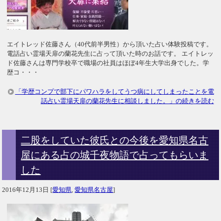
エイトレッド佐藤さん（40代前半男性）から頂いた占い体験投稿です。
電話占い霊場天扉の蘭花先生に占って頂いた時のお話です。 エイトレッ
ド佐藤さんは専門学校卒で職場の社員はほぼ4年生大学出身でした。学
歴コ・・・
「学歴コンプで部下にパワハラをしてうつ病にしてしまったことを電
話占い霊場天扉の蘭花先生に相談しました。」の続きを読む
二股をしていた彼氏との今後を愛知県名古
屋にある占の城千夜物語で占ってもらいま
した
2016年12月13日
[
愛知県
,
愛知県名古屋
]