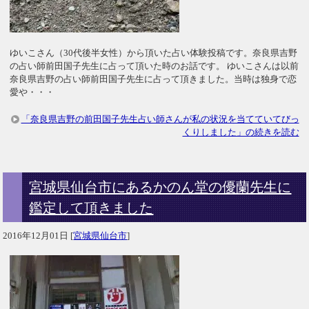
ゆいこさん（30代後半女性）から頂いた占い体験投稿です。奈良県吉野
の占い師前田国子先生に占って頂いた時のお話です。 ゆいこさんは以前
奈良県吉野の占い師前田国子先生に占って頂きました。当時は独身で恋
愛や・・・
「奈良県吉野の前田国子先生占い師さんが私の状況を当てていてびっ
くりしました」の続きを読む
宮城県仙台市にあるかのん堂の優蘭先生に
鑑定して頂きました
2016年12月01日
[
宮城県仙台市
]