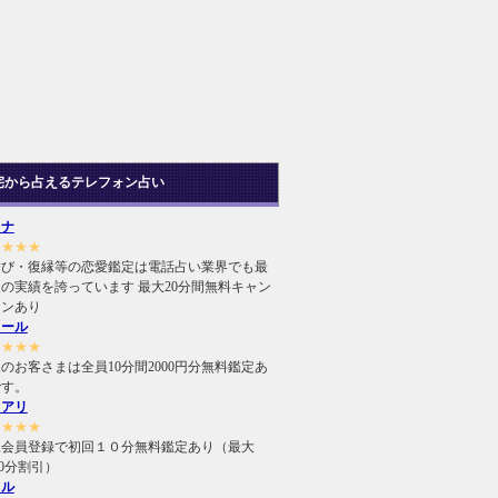
宅から占えるテレフォン占い
ヒナ
★★★★
結び・復縁等の恋愛鑑定は電話占い業界でも最
の実績を誇っています 最大20分間無料キャン
ーンあり
ィール
★★★★
のお客さまは全員10分間2000円分無料鑑定あ
です。
ュアリ
★★★★
規会員登録で初回１０分無料鑑定あり（最大
000分割引）
ィル