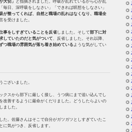
が大切」
と指摘されました。呼吸が乱れているから心が乱
「毎日、深呼吸をしなさい」「できれば瞑想をしなさい」
吸が整ってくれば、自然と職場の乱れはなくなり、職場全
言を受けました。
仕事をしすぎていることを反省
しました。そして
部下に対
求していたのだと気がついて
、反省しました。それ以降、
ずつ職場の雰囲気が落ち着き始めている
ような気がしてい
うございました。
ックスから部下に厳しく接し、うつ病にまで追い込んでし
を改善するように厳命がくだりました。どうしたらよいの
しました。
した。佐藤さんはそこで自分がガツガツとしすぎていたこ
とに気がつき、反省します。