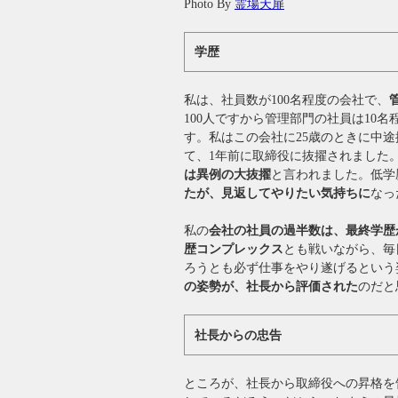
Photo By
霊場天扉
学歴
私は、社員数が100名程度の会社で、
100人ですから管理部門の社員は10
す。私はこの会社に25歳のときに中
て、1年前に取締役に抜擢されました
は異例の大抜擢
と言われました。低学
たが、見返してやりたい気持ちに
なっ
私の
会社の社員の過半数は、最終学歴
歴コンプレックス
とも戦いながら、毎
ろうとも必ず仕事をやり遂げるという
の姿勢が、社長から評価された
のだと
社長からの忠告
ところが、社長から取締役への昇格を