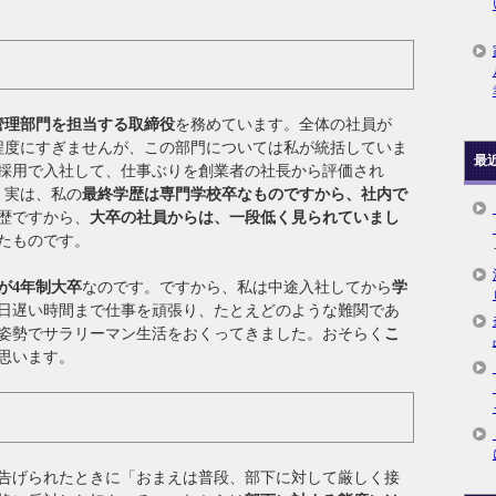
管理部門を担当する取締役
を務めています。全体の社員が
名程度にすぎませんが、この部門については私が統括していま
最
途採用で入社して、仕事ぶりを創業者の社長から評価され
。実は、私の
最終学歴は専門学校卒なものですから、社内で
歴ですから、
大卒の社員からは、一段低く見られていまし
たものです。
が4年制大卒
なのです。ですから、私は中途入社してから
学
日遅い時間まで仕事を頑張り、たとえどのような難関であ
姿勢でサラリーマン生活をおくってきました。おそらく
こ
思います。
告げられたときに「おまえは普段、部下に対して厳しく接