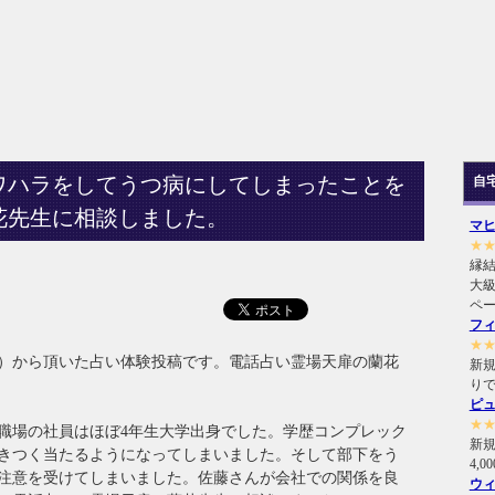
ワハラをしてうつ病にしてしまったことを
自
花先生に相談しました。
マ
★
縁
大級
ペ
フ
★
性）から頂いた占い体験投稿です。電話占い霊場天扉の蘭花
新規
り
ピ
★
職場の社員はほぼ4年生大学出身でした。学歴コンプレック
新
きつく当たるようになってしまいました。そして部下をう
4,
注意を受けてしまいました。佐藤さんが会社での関係を良
ウ