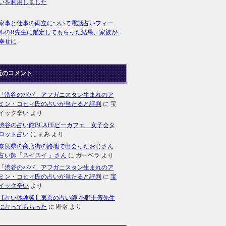
いを利用しました
家事と仕事の両立について電話占いフィー
ルのR先生に鑑定してもらった結果、家族が
幸せに
近のコメント
「渋谷のパパ」アフガニスタン生まれのア
ミン・コヒィ氏の占いが当たると評判
に
宝
イック辛い
より
渋谷の占い館BCAFEビーカフェ 女子会タ
ロット占い
に
まみ
より
奈良県の商店街の路地で出会ったおじさん
占い師「スイスイ 」さん
に
ガーベラ
より
「渋谷のパパ」アフガニスタン生まれのア
ミン・コヒィ氏の占いが当たると評判
に
宝
イック辛い
より
【占い体験談】東京の占い師 小野十傳先生
に占ってもらった
に
匿名
より