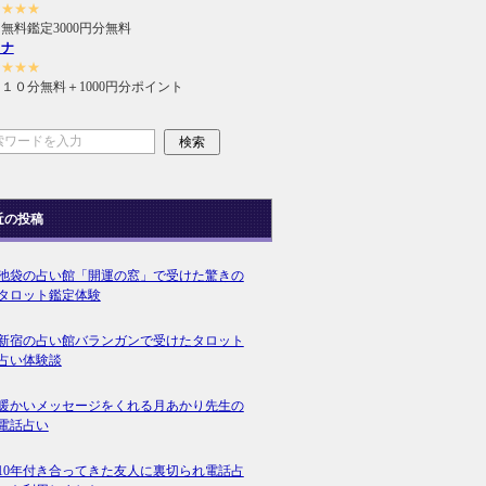
★★★★
無料鑑定3000円分無料
ラナ
★★★★
１０分無料＋1000円分ポイント
近の投稿
池袋の占い館「開運の窓」で受けた驚きの
タロット鑑定体験
新宿の占い館バランガンで受けたタロット
占い体験談
暖かいメッセージをくれる月あかり先生の
電話占い
10年付き合ってきた友人に裏切られ電話占