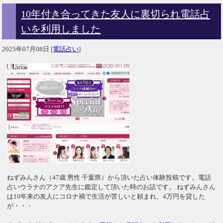
10年付き合ってきた友人に裏切られ電話占
いを利用しました
2025年07月08日
[
電話占い
]
ねずみんさん（47歳 男性 千葉県）から頂いた占い体験投稿です。電話
占いウラナのアクア先生に鑑定して頂いた時のお話です。 ねずみんさん
は10年来の友人にコロナ禍で生活が苦しいと頼まれ、4万円を貸した
が・・・