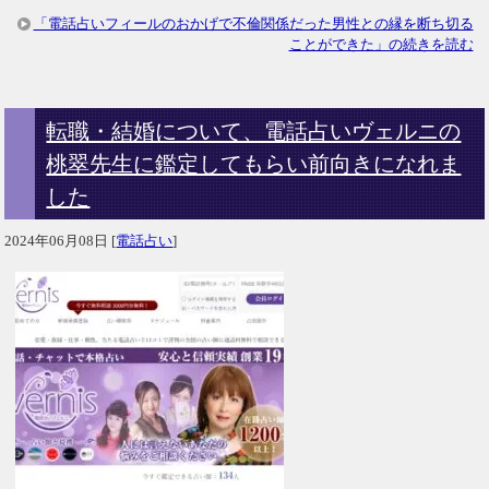
「電話占いフィールのおかげで不倫関係だった男性との縁を断ち切る
ことができた」の続きを読む
転職・結婚について、電話占いヴェルニの
桃翠先生に鑑定してもらい前向きになれま
した
2024年06月08日
[
電話占い
]