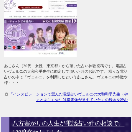
あこさん（20代 女性 東京都）から頂いた占い体験投稿です。電話占
いヴェルニの大和和乎先生に鑑定して頂いた時のお話です。 様々な電話
占いの中で「ヴェルニ」を利用したというあこさん。 ヴェルニの特徴や
様・・・
「インスピレーションで選んだ電話占いヴェルニの大和和乎先生（や
まとあこ）先生は将来像が見えていた」の続きを読む
八方塞がりの人生が電話占い絆の相談で、
180度変わりました