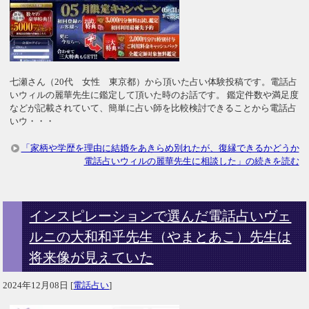
七瀬さん（20代 女性 東京都）から頂いた占い体験投稿です。電話占
いウィルの麗華先生に鑑定して頂いた時のお話です。 鑑定件数や満足度
などが記載されていて、簡単に占い師を比較検討できることから電話占
いウ・・・
「家柄や学歴を理由に結婚をあきらめ別れたが、復縁できるかどうか
電話占いウィルの麗華先生に相談した」の続きを読む
インスピレーションで選んだ電話占いヴェ
ルニの大和和乎先生（やまとあこ）先生は
将来像が見えていた
2024年12月08日
[
電話占い
]