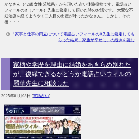
かなさん（42歳 女性 茨城県）から頂いた占い体験投稿です。電話占い
フィールのR（アール）先生に鑑定して頂いた時のお話です。 大変な不
妊治療を経てようやく二人目の出産が叶ったかなさん。 しかし、その
後・・・
「家事と仕事の両立について電話占いフィールのR先生に鑑定しても
らった結果、家族が幸せに」の続きを読む
家柄や学歴を理由に結婚をあきらめ別れた
が、復縁できるかどうか電話占いウィルの
麗華先生に相談した
2025年01月08日
[
電話占い
]