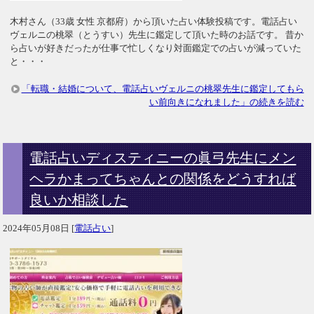
木村さん（33歳 女性 京都府）から頂いた占い体験投稿です。電話占い
ヴェルニの桃翠（とうすい）先生に鑑定して頂いた時のお話です。 昔か
ら占いが好きだったが仕事で忙しくなり対面鑑定での占いが減っていた
と・・・
「転職・結婚について、電話占いヴェルニの桃翠先生に鑑定してもら
い前向きになれました」の続きを読む
電話占いディスティニーの眞弓先生にメン
ヘラかまってちゃんとの関係をどうすれば
良いか相談した
2024年05月08日
[
電話占い
]