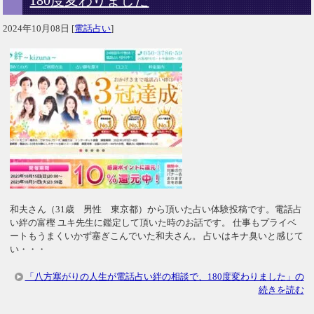
2024年10月08日
[
電話占い
]
和夫さん（31歳 男性 東京都）から頂いた占い体験投稿です。電話占
い絆の富樫 ユキ先生に鑑定して頂いた時のお話です。 仕事もプライベ
ートもうまくいかず塞ぎこんでいた和夫さん。 占いはキナ臭いと感じて
い・・・
「八方塞がりの人生が電話占い絆の相談で、180度変わりました」の
続きを読む