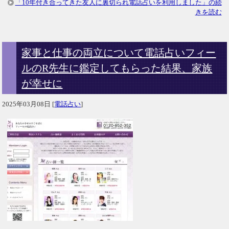
「10年付き合ってきた友人に裏切られ電話占いを利用しました」の続
きを読む
家事と仕事の両立について電話占いフィー
ルのR先生に鑑定してもらった結果、家族
が幸せに
2025年03月08日
[
電話占い
]