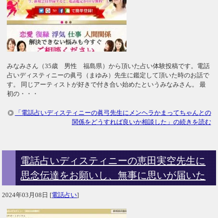
みなみさん（35歳 男性 福島県）から頂いた占い体験投稿です。電話
占いディスティニーの眞弓（まゆみ）先生に鑑定して頂いた時のお話で
す。 同じアーティストが好きで付き合い始めたというみなみさん。 最
初の・・・
「電話占いディスティニーの眞弓先生にメンヘラかまってちゃんとの
関係をどうすれば良いか相談した」の続きを読む
電話占いディスティニーの恵田実空先生に
思念伝達をお願いし、無事に思いが届いた
2024年03月08日
[
電話占い
]