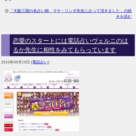
「大阪三国の名占い師、マヤ・リンダ先生に占って頂きました」の続
きを読む
恋愛のスタートには電話占いヴェルニのは
るか先生に相性をみてもらっています
2016年08月19日
[
電話占い
]