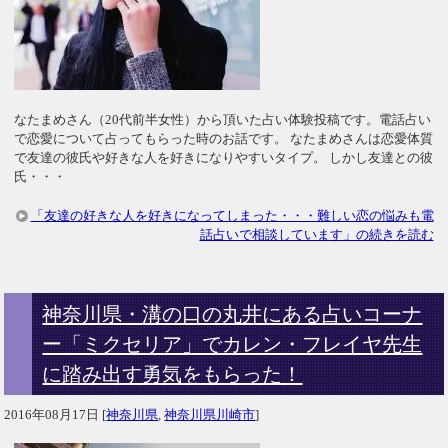
なたまめさん（20代前半女性）から頂いた占い体験投稿です。電話占い
で恋愛について占ってもらった時のお話です。 なたまめさんは恋愛体質
で友達の彼氏や好きな人を好きになりやすいタイプ。 しかし友達との彼
氏・・・
「友達の好きな人を好きになってしまった・・・難しい恋の悩みも電
話占いで相談しています」の続きを読む
神奈川県・溝の口の丸井にある占いコーナ
ー「ミクセリア」でカレン・フレイヤ先生
に踏み出す勇気をもらった！
2016年08月17日
[
神奈川県
,
神奈川県川崎市
]