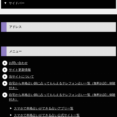
サイドバー
アドレス
メニュー
お問い合わせ
サイト更新情報
当サイトについて
自宅から本格占い師に占ってもらえるテレフォン占い一覧（無料お試し体験
付き）
自宅から本格占い師に占ってもらえるテレフォン占い一覧（無料お試し体験
付き）
スマホで本格占いができる占いアプリ一覧
スマホで本格占いができる占い公式サイト一覧