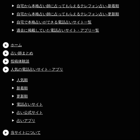
自宅から本格占い師に占ってもらえるテレフォン占い-新着順
自宅から本格占い師に占ってもらえるテレフォン占い-更新順
自宅で本格占いができる電話占いサイト一覧
過去に掲載していた電話占いサイト・アプリ一覧
ホーム
占い師まとめ
投稿体験談
人気の電話占いサイト・アプリ
人気順
新着順
更新順
電話占いサイト
占い公式サイト
占いアプリ
当サイトについて