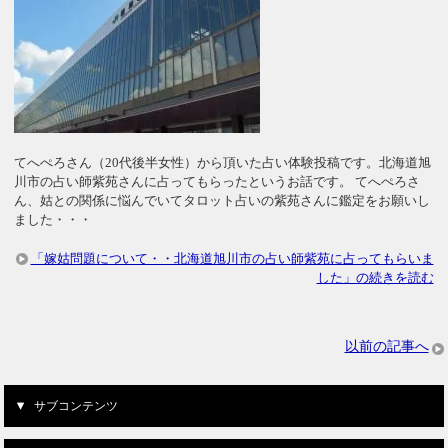
てへぺろさん（20代後半女性）から頂いた占い体験投稿です。北海道旭
川市の占い師紫苑さんに占ってもらったというお話です。 てへぺろさ
ん、姑との関係に悩んでいてタロット占いの紫苑さんに鑑定をお願いし
ました・・・
「嫁姑問題について・・北海道旭川市の占い師紫苑に占ってもらいま
した」の続きを読む
以前の記事へ
サブコンテンツ