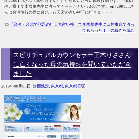
eri7299155さん（30代前半女性）から頂いた占い体験投稿です。台北の
占い横丁で李國華先生に占ってもらったというお話です。 eri7299155さ
んは台湾旅行の際に台北・行天宮の占い横丁に行きま・・・
「台湾・台北で話題の行天宮占い横丁で李國華先生に四柱推命で占っ
てもらった！」の続きを読む
スピリチュアルカウンセラー正木りささん
に亡くなった母の気持ちを聞いていただき
ました
2016年08月08日
[
対面鑑定
,
東京都
,
東京都笹塚
]