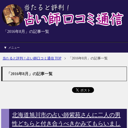
「2016年8月」の記事一覧
メニュー
当たると評判！占い師口コミ通信 TOP
「2016年8月」の記事一覧
「2016年8月」の記事一覧
北海道旭川市の占い師紫苑さんに二人の男
性どちらと付き合うべきかみてもらいまし