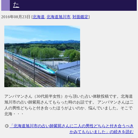
た
2016年08月23日
[
北海道
,
北海道旭川市
,
対面鑑定
]
アンパマンさん（30代前半女性）から頂いた占い体験投稿です。北海道
旭川市の占い師紫苑さんてもらった時のお話です。 アンパマンさんは二
人の男性どちらと付き合ったほうがよいのか、悩んでいました。そこで
北海・・・
「北海道旭川市の占い師紫苑さんに二人の男性どちらと付き合うべき
かみてもらいました」の続きを読む