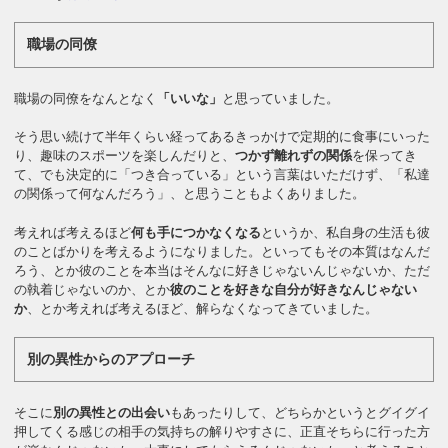
職場の同僚
職場の同僚をなんとなく
「いいな」
と思っていました。
そう思い続けて半年くらい経ってあるきっかけで定期的に食事にいった
り、趣味のスポーツを楽しんだりと、
つかず離れずの関係
を保ってき
て、でも決定的に「つき合っている」という言葉はいただけず、「私達
の関係って何なんだろう」、と思うこともよくありました。
考えれば考えるほど
何も手につかなくなる
というか、私自身の生活も彼
のことばかりを考えるようになりました。といってもその本質はなんだ
ろう、とか彼のことを本当はそんなに好きじゃないんじゃないか、ただ
の執着じゃないのか、とか
彼のことを好きな自分が好きなんじゃない
か
、とか考えれば考えるほど、解らなくなってきていました。
別の異性からのアプローチ
そこに
別の異性との出会い
もあったりして、どちらかというとグイグイ
押してくる感じの相手の気持ちの解りやすさに、正直そちらに行った方