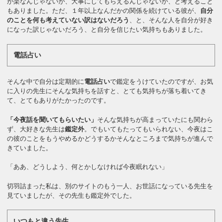
が楽なんじゃないか、大事にしてもらえるんじゃないか、と考えること
もありました。ただ、１年以上なんだかの関係を続けている彼が、
自分
のことを何も考えていない訳はないだろう
、と、そんな人を自分が好き
になった訳じゃないだろう、と自分を信じたい気持ちもありました。
電話占い
そんな中で自分は定期的に
電話占い
で鑑定をうけていたのですが、お気
に入りの先生にそんな気持ちを話すと、とても気持ちが落ち着いてき
て、とてもありがたかったのです。
「今夜話を聞いてもらいたい」
そんな気持ちが高まっていたにも関わら
ず、大好きな先生は
鑑定外
。でもいてもたってもいられない、今夜はこ
の彼のことをもうやめるかどうするかそんなところまで気持ちが進んで
きていました。
「ああ、どうしよう、何とかしなければ今夜眠れない」
切羽詰まった私は、別のサイトのもう一人、お世話になっている先生を
見ていましたが、その先生も鑑定外でした。
いつもと違う先生