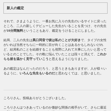
新人の鑑定
それで、さまようように、一番お気に入りの先生のいるサイトに戻った
ところ、二人の新しくデビューした先生がいることを見つけ、その先生
が
10分間無料
ということもあり、鑑定をうけることにしました。
結局、二人の先生は
異口同音で彼は私のことが大好き
で、タイプの女性
がいれば当然そちらに一時的に目が向くことはあるかもしれないけれ
ど、結局私のことを結婚することも視野に入れて大事にしたいと思って
いるとのことでした。その晩に悩んでいたことは段々と消えて、
これか
らも彼を温かく見守っていこう
と思えるようになりました。
あの鑑定はなんだったのだろう、と思うときもありますが、人が様々い
るように、
いろんな先生もいるのだ
と思わなくては、と思いました。
ころりさん。投稿ありがとうございました。
ころりさんはつきあっているのか微妙な関係の相手がいて、さらに最近