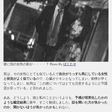
彼に別の女性の影が・・・・？ Photo By
ぱくたそ
実は、その女性にとても似ている人で
自分がうっすら気にしている女性
と状況がよく似ている
ので、心臓がドキンとなってしまい、動悸が早く
なってしまい、結局は「この彼についてはとても注意するようにと守護
霊が言っている」と言われました。
ああ、どうしよう、彼と私のことというよりも、
予感が現実化したかの
ような鑑定結果
に夜中、すごく動揺しました。
話を聞いた方が良かった
のか、聞かないほうが良かったかも
しれない。