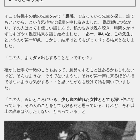
そこで待機中の他の先生をみて
「霊感」
で占っている先生を探し、誰で
もいいから、という気持ちで鑑定を申し込みました。 鑑定師につなが
り、その人はとても優しい話し方で、私の悩み状況を聴き、時間をかけ
ずにすばやく鑑定結果を話し始めました。
「あー、早いな、この先生」
というのが第一印象。しかし、結果はとてもびっくりする結果となりま
した。
「この人、よく
ダメ出し
することないですか？」
確かに仕事で一緒のこともあって、意見をすることはあるかもしれない
けど、そんなような、そうでないような。それが第一声に来るほどの彼
ではないような気がする・・と思いながらも続けて話を聞いていまし
た。
「この人、近いところにいる、
少し歳の離れた女性ととても深い仲
にな
っている、その人のことをとても好きだと思っている、けれど、それ以
上の詳細は話したくない、と言っている」と