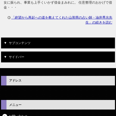
女に振られ、事業も上手くいかず借金まみれに。 任意整理のおかげで借
金・・・
「絶望から再起への道を教えてくれた山形県の占い師・油井秀允先
生」の続きを読む
サブコンテンツ
サイドバー
アドレス
メニュー