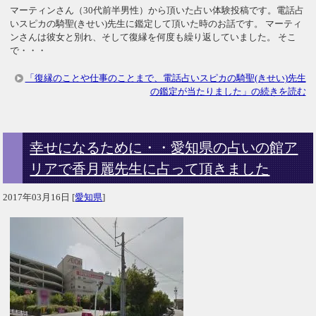
マーティンさん（30代前半男性）から頂いた占い体験投稿です。電話占
いスピカの騎聖(きせい)先生に鑑定して頂いた時のお話です。 マーティ
ンさんは彼女と別れ、そして復縁を何度も繰り返していました。 そこ
で・・・
「復縁のことや仕事のことまで、電話占いスピカの騎聖(きせい)先生
の鑑定が当たりました」の続きを読む
幸せになるために・・愛知県の占いの館ア
リアで香月麗先生に占って頂きました
2017年03月16日
[
愛知県
]