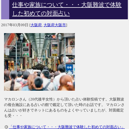
仕事や家族について・・・大阪難波で体験
した初めての対面占い
2017年03月09日
[
大阪府
,
大阪府大阪市
]
マカロンさん（20代後半女性）から頂いた占い体験投稿です。大阪難波
の複合施設にある占いの館で鑑定して頂いた時のお話です。 マカロンさ
んは占いが好きでネットにあるものをよくやっていましたが、対面鑑定
も受・・・
「仕事や家族について・・・大阪難波で体験した初めての対面占い」