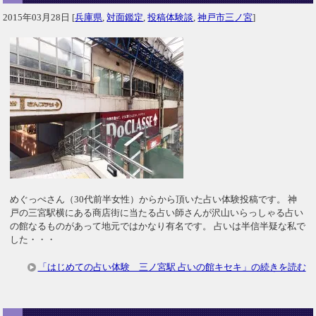
2015年03月28日
[
兵庫県
,
対面鑑定
,
投稿体験談
,
神戸市三ノ宮
]
めぐっぺさん（30代前半女性）からから頂いた占い体験投稿です。 神
戸の三宮駅横にある商店街に当たる占い師さんが沢山いらっしゃる占い
の館なるものがあって地元ではかなり有名です。 占いは半信半疑な私で
した・・・
「はじめての占い体験 三ノ宮駅 占いの館キセキ」の続きを読む