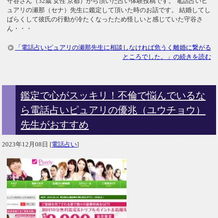
守谷さん（32歳 女性 京都）から頂いた占い体験投稿です。 電話占いピ
ュアリの瀬那（セナ）先生に鑑定して頂いた時のお話です。 結婚してし
ばらくして彼氏の行動が冷たくなったため怪しいと感じていた守谷さ
ん・・・
「電話占いピュアリの瀬那先生に相談しなければ危うく離婚に繋がる
ところでした。」の続きを読む
鑑定で心がスッキリ！不倫で悩んでいるな
ら電話占いピュアリの優兆（ユウチョウ）
先生がおすすめ
2023年12月08日
[
電話占い
]