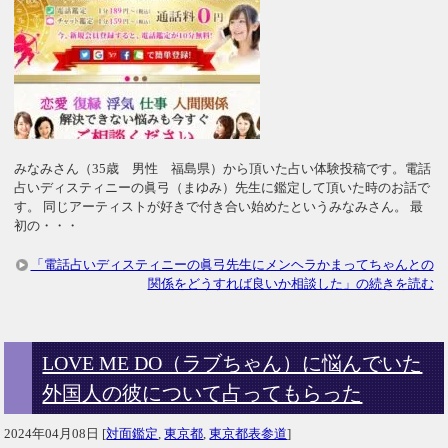
みなみさん（35歳 男性 福島県）から頂いた占い体験投稿です。電話
占いディスティニーの眞弓（まゆみ）先生に鑑定して頂いた時のお話で
す。 同じアーティストが好きで付き合い始めたというみなみさん。 最
初の・・・
「電話占いディスティニーの眞弓先生にメンヘラかまってちゃんとの
関係をどうすれば良いか相談した」の続きを読む
LOVE ME DO（ラブちゃん）に悩んでいた
外国人の彼について占ってもらった
2024年04月08日
[
対面鑑定
,
東京都
,
東京都表参道
]