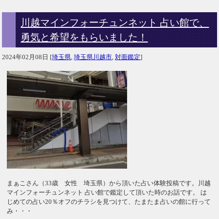
川越マインフォーチュンネット 占い館で、
勇気と希望をもらいました！
2024年02月08日
[
埼玉県
,
埼玉県川越市
,
対面鑑定
]
まぁこさん（33歳 女性 埼玉県）から頂いた占い体験投稿です。川越
マインフォーチュンネット 占い館で鑑定して頂いた時のお話です。 は
じめての占い20％オフのチラシを見つけて、たまたま占いの館に行って
み・・・