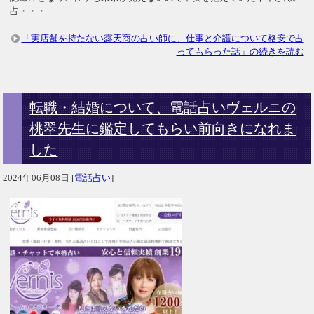
占・・・
「実店舗を持たない露天商の占い師に、仕事と介護について格安で占
ってもらった話」の続きを読む
転職・結婚について、電話占いヴェルニの
桃翠先生に鑑定してもらい前向きになれま
した
2024年06月08日
[
電話占い
]