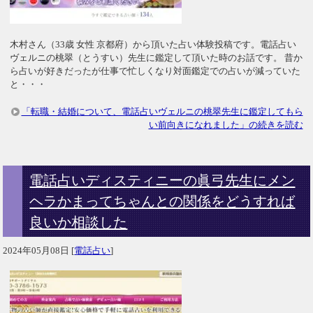
木村さん（33歳 女性 京都府）から頂いた占い体験投稿です。電話占い
ヴェルニの桃翠（とうすい）先生に鑑定して頂いた時のお話です。 昔か
ら占いが好きだったが仕事で忙しくなり対面鑑定での占いが減っていた
と・・・
「転職・結婚について、電話占いヴェルニの桃翠先生に鑑定してもら
い前向きになれました」の続きを読む
電話占いディスティニーの眞弓先生にメン
ヘラかまってちゃんとの関係をどうすれば
良いか相談した
2024年05月08日
[
電話占い
]