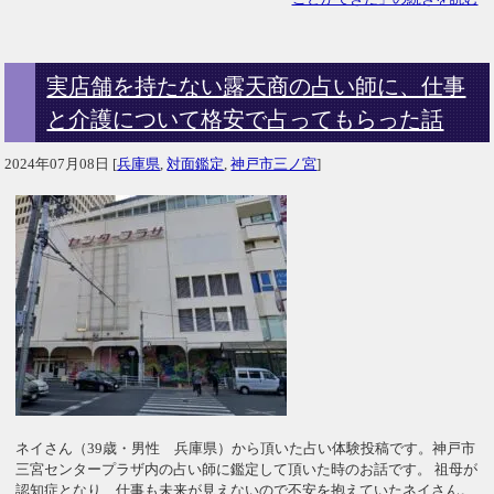
実店舗を持たない露天商の占い師に、仕事
と介護について格安で占ってもらった話
2024年07月08日
[
兵庫県
,
対面鑑定
,
神戸市三ノ宮
]
ネイさん（39歳・男性 兵庫県）から頂いた占い体験投稿です。神戸市
三宮センタープラザ内の占い師に鑑定して頂いた時のお話です。 祖母が
認知症となり、仕事も未来が見えないので不安を抱えていたネイさん。