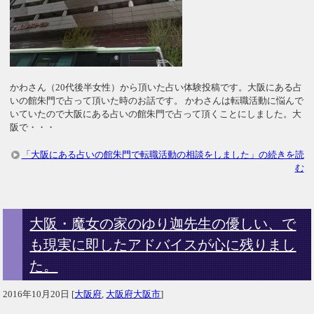
かわさん（20代後半女性）から頂いた占い体験投稿です。大阪にある占
いの館朱門で占って頂いた時のお話です。 かわさんは転職活動に悩んで
いていたので大阪にある占いの館朱門で占って頂くことにしました。大
阪で・・・
「大阪にある占いの館朱門で転職活動の相談をしました」の続きを読
む
大阪・魔女の家のゆり迦先生の優しい、で
も現実に即したアドバイスが心に残りまし
た。
2016年10月20日
[
大阪府
,
大阪府大阪市
]