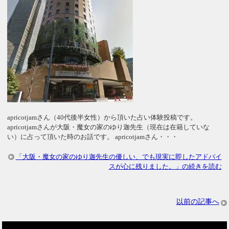
apricotjamさん（40代後半女性）から頂いた占い体験投稿です。
apricotjamさんが大阪・魔女の家のゆり迦先生（現在は在籍していな
い）に占って頂いた時のお話です。 apricotjamさん・・・
「大阪・魔女の家のゆり迦先生の優しい、でも現実に即したアドバイ
スが心に残りました。」の続きを読む
以前の記事へ