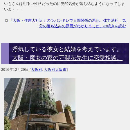
いもさんは明るい性格だったのに突然気分が落ち込むようになってしま
いま・・・
「大阪・住吉大社近くのラバンドレで人間関係の悪化、体力消耗、気
分の落ち込みの原因がわかりました」の続きを読む
浮気している彼女と結婚を考えています。
大阪・魔女の家の万梨花先生に恋愛相談。
2016年12月20日
[
大阪府
,
大阪府大阪市
]