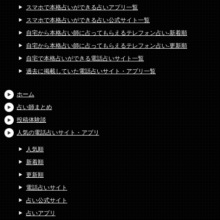
スマホで本格占いができる占いアプリ一覧
スマホで本格占いができる占い公式サイト一覧
自宅から本格占い師に占ってもらえるテレフォン占い-新着順
自宅から本格占い師に占ってもらえるテレフォン占い-更新順
自宅で本格占いができる電話占いサイト一覧
過去に掲載していた電話占いサイト・アプリ一覧
ホーム
占い師まとめ
投稿体験談
人気の電話占いサイト・アプリ
人気順
新着順
更新順
電話占いサイト
占い公式サイト
占いアプリ