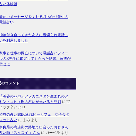
占い体験談
暖かいメッセージをくれる月あかり先生の
電話占い
10年付き合ってきた友人に裏切られ電話占
いを利用しました
家事と仕事の両立について電話占いフィー
ルのR先生に鑑定してもらった結果、家族が
幸せに
近のコメント
「渋谷のパパ」アフガニスタン生まれのア
ミン・コヒィ氏の占いが当たると評判
に
宝
イック辛い
より
渋谷の占い館BCAFEビーカフェ 女子会タ
ロット占い
に
まみ
より
奈良県の商店街の路地で出会ったおじさん
占い師「スイスイ 」さん
に
ガーベラ
より