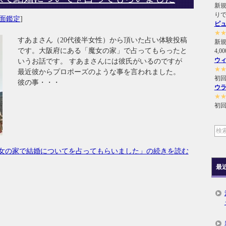
新規
り
面鑑定
]
ピ
★
すあまさん（20代後半女性）から頂いた占い体験投稿
新
です。大阪府にある「魔女の家」で占ってもらったと
4,
ウ
いうお話です。 すあまさんには彼氏がいるのですが
★
最近彼からプロポーズのような事を言われました。
初回
彼の事・・・
ウ
★
初回
女の家で結婚についてを占ってもらいました」の続きを読む
最