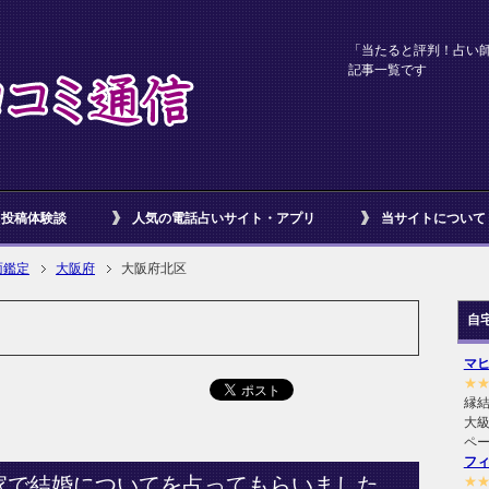
「当たると評判！占い
記事一覧です
投稿体験談
人気の電話占いサイト・アプリ
当サイトについて
面鑑定
大阪府
大阪府北区
自
マ
★
縁
大級
ペ
フ
家で結婚についてを占ってもらいました
★