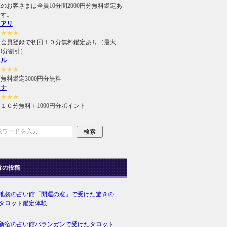
のお客さまは全員10分間2000円分無料鑑定あ
です。
ュアリ
★★★★
規会員登録で初回１０分無料鑑定あり（最大
000分割引）
ィル
★★★★
無料鑑定3000円分無料
ラナ
★★★★
１０分無料＋1000円分ポイント
近の投稿
池袋の占い館「開運の窓」で受けた驚きの
タロット鑑定体験
新宿の占い館バランガンで受けたタロット