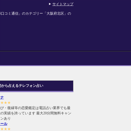
サイトマップ
師口コミ通信」のカテゴリー「大阪府北区」の
宅から占えるテレフォン占い
ヒナ
★★★★
結び・復縁等の恋愛鑑定は電話占い業界でも最
の実績を誇っています 最大20分間無料キャン
ーンあり
ィール
★★★★