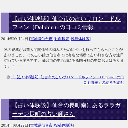
【占い体験談】仙台市の占いサロン ドル
フィン（Dolphin）の口コミ情報
2014年09月24日
[
宮城県仙台市
,
対面鑑定
,
投稿体験談
]
私の親戚が以前人間関係等の悩みのために占いを行ってもらったことが
ありました。 その占い館は仙台市では有名な場所で占い好きな方が連日
訪れている場所です。 仙台市の中心部にある国分町の中にお店はありま
す。・・・
「【占い体験談】仙台市の占いサロン ドルフィン（Dolphin）の口
コミ情報」の続きを読む
【占い体験談】仙台の長町南にあるララガ
ーデン長町の占い師さん
2014年08月22日
[
宮城県仙台市
,
投稿体験談
]