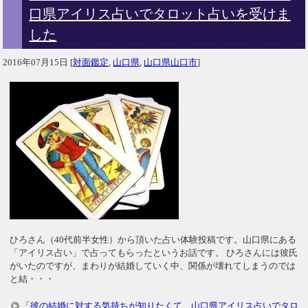
口県アイリス占いでタロット占いを受けま
した
2016年07月15日
[
対面鑑定
,
山口県
,
山口県山口市
]
ひろさん（40代前半女性）から頂いた占い体験投稿です。山口県にある
「アイリス占い」で占ってもらったというお話です。 ひろさんには彼氏
がいたのですが、まわりが結婚していく中、関係が壊れてしまうのでは
と結・・・
「彼の結婚に対する気持ちが知りたくて、山口県アイリス占いでタロ