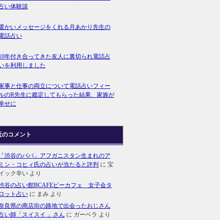
占い体験談
暖かいメッセージをくれる月あかり先生の
電話占い
10年付き合ってきた友人に裏切られ電話占
いを利用しました
家事と仕事の両立について電話占いフィー
ルのR先生に鑑定してもらった結果、家族が
幸せに
近のコメント
「渋谷のパパ」アフガニスタン生まれのア
ミン・コヒィ氏の占いが当たると評判
に
宝
イック辛い
より
渋谷の占い館BCAFEビーカフェ 女子会タ
ロット占い
に
まみ
より
奈良県の商店街の路地で出会ったおじさん
占い師「スイスイ 」さん
に
ガーベラ
より