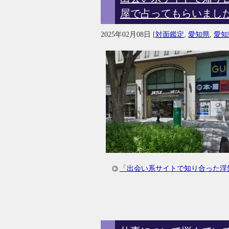
屋で占ってもらいまし
2025年02月08日
[
対面鑑定
,
愛知県
,
愛知
「出会い系サイトで知り合った浮