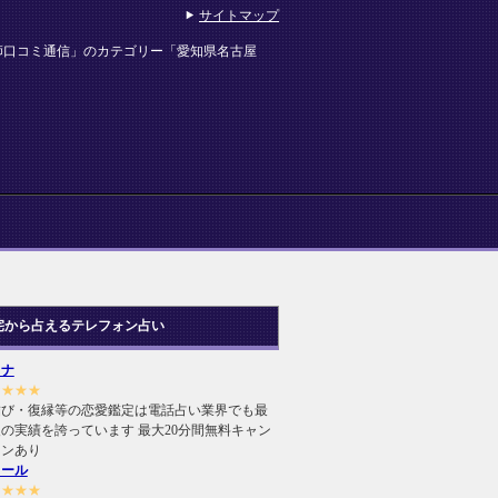
サイトマップ
師口コミ通信」のカテゴリー「愛知県名古屋
宅から占えるテレフォン占い
ヒナ
★★★★
結び・復縁等の恋愛鑑定は電話占い業界でも最
の実績を誇っています 最大20分間無料キャン
ーンあり
ィール
★★★★