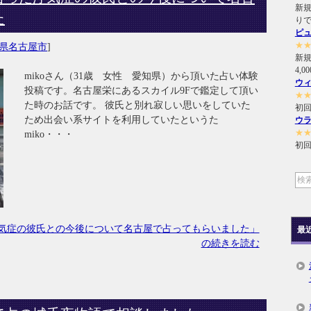
新規
た
り
ピ
★
県名古屋市
]
新
4,
mikoさん（31歳 女性 愛知県）から頂いた占い体験
ウ
投稿です。名古屋栄にあるスカイル9Fで鑑定して頂い
★
た時のお話です。 彼氏と別れ寂しい思いをしていた
初回
ため出会い系サイトを利用していたというた
ウ
★
miko・・・
初回
気症の彼氏との今後について名古屋で占ってもらいました」
最
の続きを読む