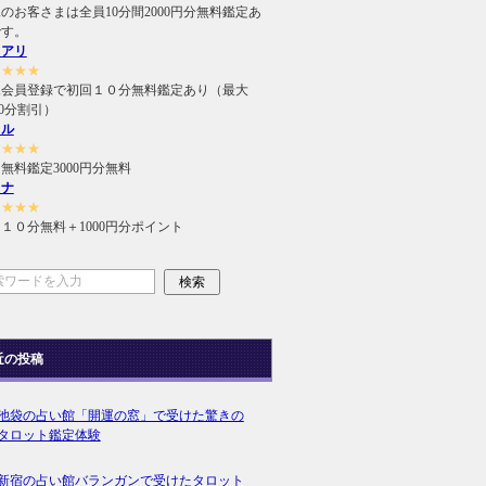
のお客さまは全員10分間2000円分無料鑑定あ
です。
ュアリ
★★★★
規会員登録で初回１０分無料鑑定あり（最大
000分割引）
ィル
★★★★
無料鑑定3000円分無料
ラナ
★★★★
１０分無料＋1000円分ポイント
近の投稿
池袋の占い館「開運の窓」で受けた驚きの
タロット鑑定体験
新宿の占い館バランガンで受けたタロット