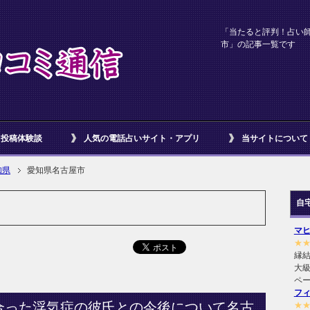
「当たると評判！占い
市」の記事一覧です
投稿体験談
人気の電話占いサイト・アプリ
当サイトについて
知県
愛知県名古屋市
自
マ
★
縁
大級
ペ
フ
合った浮気症の彼氏との今後について名古
★