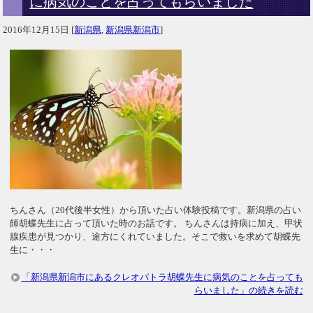
に病気のことを占ってもらいました
2016年12月15日
[
新潟県
,
新潟県新潟市
]
ちんさん（20代後半女性）から頂いた占い体験投稿です。新潟県の占い
師胡蝶先生に占って頂いた時のお話です。 ちんさんは持病に加え、甲状
腺疾患が見つかり、途方にくれていました。そこで救いを求めて胡蝶先
生に・・・
「新潟県新潟市にあるクレオパトラ胡蝶先生に病気のことを占っても
らいました」の続きを読む