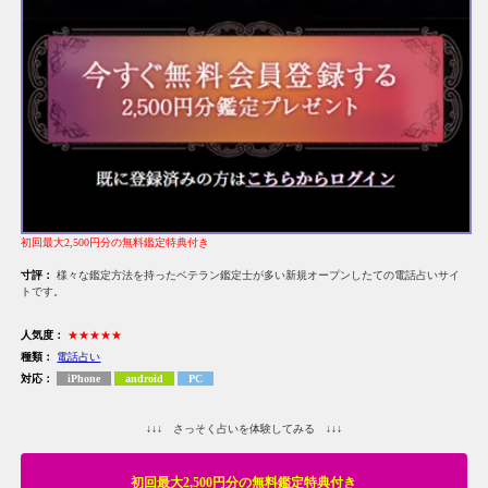
初回最大2,500円分の無料鑑定特典付き
寸評：
様々な鑑定方法を持ったベテラン鑑定士が多い新規オープンしたての電話占いサイ
トです。
人気度：
★★★★★
種類：
電話占い
対応：
iPhone
android
PC
↓↓↓ さっそく占いを体験してみる ↓↓↓
初回最大2,500円分の無料鑑定特典付き