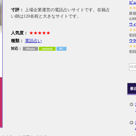
ピ
★
寸評：
上場企業運営の電話占いサイトです。在籍占
新
い師は120名程と大きなサイトです。
4,
ウ
★
人気度：
★★★★★
初回
種類：
電話占い
ウ
★
対応：
iPhone
android
PC
初回
最