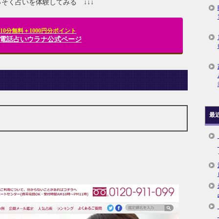
さっそく占いを体験してみる ↓↓↓
10分無料＋1000円分ポイント
R] 電話占いウラナ公式ページ
最