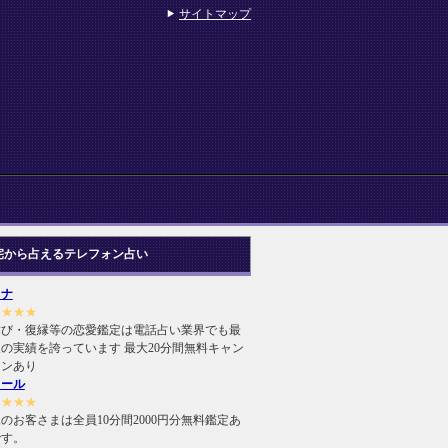
サイトマップ
宅から占えるテレフォン占い
ヒナ
★★★★
結び・復縁等の恋愛鑑定は電話占い業界でも最
の実績を誇っています 最大20分間無料キャン
ーンあり
ィール
★★★★
のお客さまは全員10分間2000円分無料鑑定あ
です。