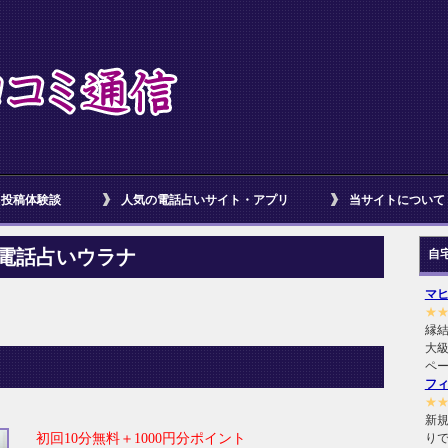
投稿体験談
人気の電話占いサイト・アプリ
当サイトについて
電話占いウラナ
自
マ
★
縁
大級
ペ
フ
★
新規
初回10分無料＋1000円分ポイント
り