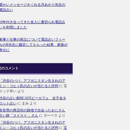
暖かいメッセージをくれる月あかり先生の
電話占い
10年付き合ってきた友人に裏切られ電話占
いを利用しました
家事と仕事の両立について電話占いフィー
ルのR先生に鑑定してもらった結果、家族が
幸せに
近のコメント
「渋谷のパパ」アフガニスタン生まれのア
ミン・コヒィ氏の占いが当たると評判
に
宝
イック辛い
より
渋谷の占い館BCAFEビーカフェ 女子会タ
ロット占い
に
まみ
より
奈良県の商店街の路地で出会ったおじさん
占い師「スイスイ 」さん
に
ガーベラ
より
「渋谷のパパ」アフガニスタン生まれのア
ミン・コヒィ氏の占いが当たると評判
に
宝