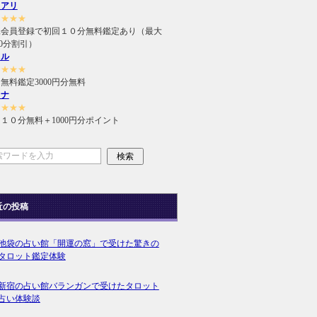
ュアリ
★★★★
規会員登録で初回１０分無料鑑定あり（最大
000分割引）
ィル
★★★★
無料鑑定3000円分無料
ラナ
★★★★
１０分無料＋1000円分ポイント
近の投稿
池袋の占い館「開運の窓」で受けた驚きの
タロット鑑定体験
新宿の占い館バランガンで受けたタロット
占い体験談