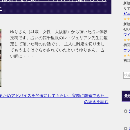
新規
た
り
ピ
★
新
4,
ゆりさん（41歳 女性 大阪府）から頂いた占い体験
ウ
投稿です。占いの館千里眼のレ・ジュリアン先生に鑑
★
定して頂いた時のお話です。 主人に離婚を切り出し
初回
てもうまくはぐらかされていたというゆりさん。 占
ウ
★
い師に・・・
初回
るためアドバイスを的確にしてもらい、実際に離婚できた」
最
の続きを読む