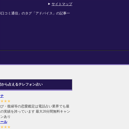
サイトマップ
師口コミ通信」のタグ「アドバイス」の記事一
宅から占えるテレフォン占い
ヒナ
★★★★
結び・復縁等の恋愛鑑定は電話占い業界でも最
の実績を誇っています 最大20分間無料キャン
ーンあり
ィール
★★★★