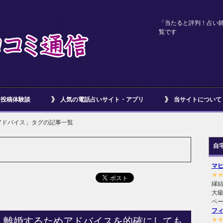
「当たると評判！占い
覧です
投稿体験談
人気の電話占いサイト・アプリ
当サイトについて
アドバイス」タグの記事一覧
自
マ
★
縁
大級
ペ
フ
、離婚するためアドバイスを的確にしても
★