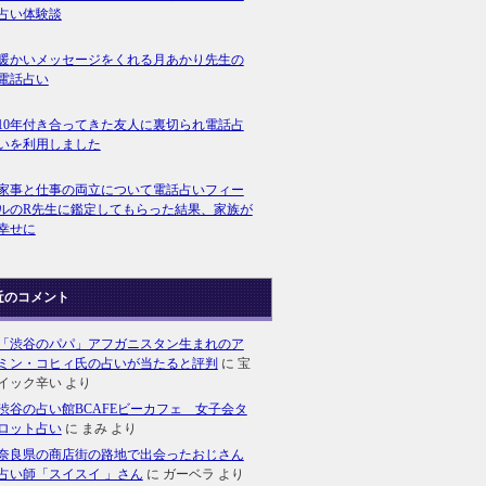
占い体験談
暖かいメッセージをくれる月あかり先生の
電話占い
10年付き合ってきた友人に裏切られ電話占
いを利用しました
家事と仕事の両立について電話占いフィー
ルのR先生に鑑定してもらった結果、家族が
幸せに
近のコメント
「渋谷のパパ」アフガニスタン生まれのア
ミン・コヒィ氏の占いが当たると評判
に
宝
イック辛い
より
渋谷の占い館BCAFEビーカフェ 女子会タ
ロット占い
に
まみ
より
奈良県の商店街の路地で出会ったおじさん
占い師「スイスイ 」さん
に
ガーベラ
より