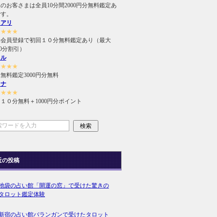
のお客さまは全員10分間2000円分無料鑑定あ
です。
ュアリ
★★★★
規会員登録で初回１０分無料鑑定あり（最大
000分割引）
ィル
★★★★
無料鑑定3000円分無料
ラナ
★★★★
１０分無料＋1000円分ポイント
近の投稿
池袋の占い館「開運の窓」で受けた驚きの
タロット鑑定体験
新宿の占い館バランガンで受けたタロット