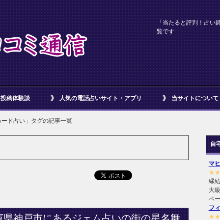
「当たると評判！占い
覧です
投稿体験談
人気の電話占いサイト・アプリ
当サイトについて
カード占い」タグの記事一覧
自
マ
★
縁
大級
ペ
フ
庫県神戸市にあるジェム占いの街の星名舞
★