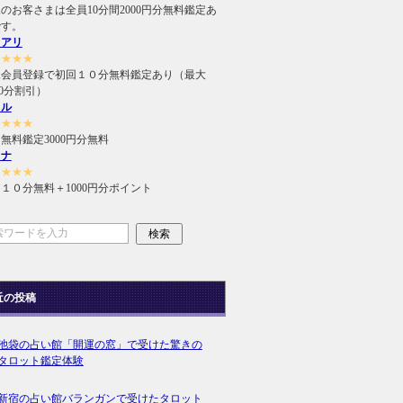
のお客さまは全員10分間2000円分無料鑑定あ
です。
ュアリ
★★★★
規会員登録で初回１０分無料鑑定あり（最大
000分割引）
ィル
★★★★
無料鑑定3000円分無料
ラナ
★★★★
１０分無料＋1000円分ポイント
近の投稿
池袋の占い館「開運の窓」で受けた驚きの
タロット鑑定体験
新宿の占い館バランガンで受けたタロット