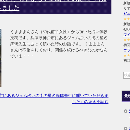
新規
きました
り
ピ
★
新
4,
くまままんさん（30代前半女性）から頂いた占い体験
ウ
投稿です。兵庫県神戸市にあるジェム占いの街の星名
★
舞璃先生に占って頂いた時のお話です。 くまままん
初回
さんは不倫をしており、関係を続けるべきなのか悩ん
ウ
★
でいま・・・
初回
市にあるジェム占いの街の星名舞璃先生に聞いていただきま
最
した」の続きを読む