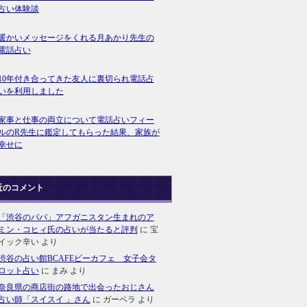
占い体験談
暖かいメッセージをくれる月あかり先生の
電話占い
10年付き合ってきた友人に裏切られ電話占
いを利用しました
家事と仕事の両立について電話占いフィー
ルのR先生に鑑定してもらった結果、家族が
幸せに
近のコメント
「渋谷のパパ」アフガニスタン生まれのア
ミン・コヒィ氏の占いが当たると評判
に
宝
イック辛い
より
渋谷の占い館BCAFEビーカフェ 女子会タ
ロット占い
に
まみ
より
奈良県の商店街の路地で出会ったおじさん
占い師「スイスイ 」さん
に
ガーベラ
より