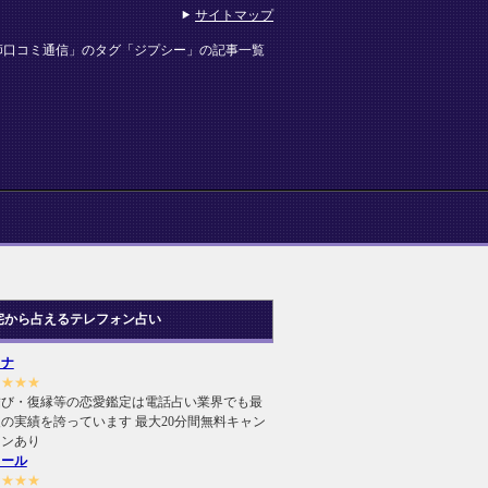
サイトマップ
師口コミ通信」のタグ「ジプシー」の記事一覧
宅から占えるテレフォン占い
ヒナ
★★★★
結び・復縁等の恋愛鑑定は電話占い業界でも最
の実績を誇っています 最大20分間無料キャン
ーンあり
ィール
★★★★