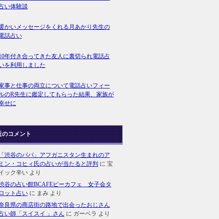
占い体験談
暖かいメッセージをくれる月あかり先生の
電話占い
10年付き合ってきた友人に裏切られ電話占
いを利用しました
家事と仕事の両立について電話占いフィー
ルのR先生に鑑定してもらった結果、家族が
幸せに
近のコメント
「渋谷のパパ」アフガニスタン生まれのア
ミン・コヒィ氏の占いが当たると評判
に
宝
イック辛い
より
渋谷の占い館BCAFEビーカフェ 女子会タ
ロット占い
に
まみ
より
奈良県の商店街の路地で出会ったおじさん
占い師「スイスイ 」さん
に
ガーベラ
より