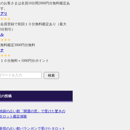
のお客さまは全員10分間2000円分無料鑑定あ
です。
ュアリ
★★★★
規会員登録で初回１０分無料鑑定あり（最大
000分割引）
ィル
★★★★
無料鑑定3000円分無料
ラナ
★★★★
１０分無料＋1000円分ポイント
近の投稿
池袋の占い館「開運の窓」で受けた驚きの
タロット鑑定体験
新宿の占い館バランガンで受けたタロット