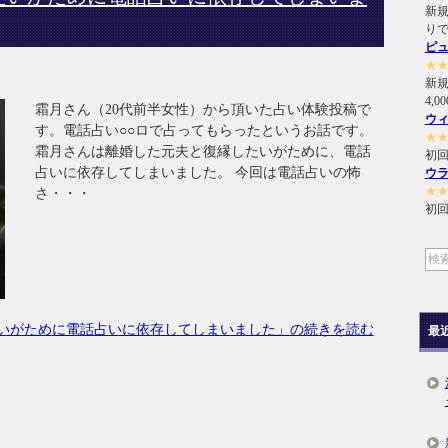
新規
り
ピ
★
新
4,
霜月さん（20代前半女性）から頂いた占い体験投稿で
ウ
す。電話占い○○ロで占ってもらったというお話です。
★
霜月さんは離婚した元夫と復縁したいがために、電話
初回
占いに依存してしまいました。 今回は電話占いの怖
ウ
★
さ・・・
初回
いがために電話占いに依存してしまいました」の続きを読む
最