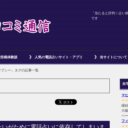
「当たると評判！占い
です
投稿体験談
人気の電話占いサイト・アプリ
当サイトについて
ジプシー」タグの記事一覧
自
マ
★
縁
大級
ペ
フ
たいがために電話占いに依存してしまいま
★