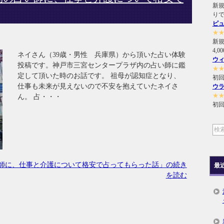
新規
り
ピ
★
新
4,
ネイさん（39歳・男性 兵庫県）から頂いた占い体験
ウ
投稿です。神戸市三宮センタープラザ内の占い師に鑑
★
定して頂いた時のお話です。 祖母が認知症となり、
初回
仕事も未来が見えないので不安を抱えていたネイさ
ウ
★
ん。 占・・・
初回
師に、仕事と介護について格安で占ってもらった話」の続き
最
を読む