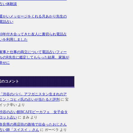
占い体験談
暖かいメッセージをくれる月あかり先生の
電話占い
10年付き合ってきた友人に裏切られ電話占
いを利用しました
家事と仕事の両立について電話占いフィー
ルのR先生に鑑定してもらった結果、家族が
幸せに
近のコメント
「渋谷のパパ」アフガニスタン生まれのア
ミン・コヒィ氏の占いが当たると評判
に
宝
イック辛い
より
渋谷の占い館BCAFEビーカフェ 女子会タ
ロット占い
に
まみ
より
奈良県の商店街の路地で出会ったおじさん
占い師「スイスイ 」さん
に
ガーベラ
より