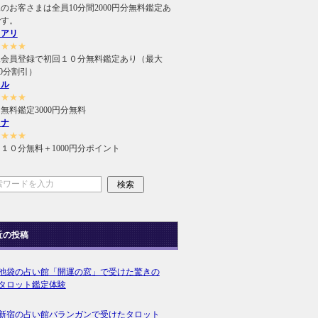
のお客さまは全員10分間2000円分無料鑑定あ
です。
ュアリ
★★★★
規会員登録で初回１０分無料鑑定あり（最大
000分割引）
ィル
★★★★
無料鑑定3000円分無料
ラナ
★★★★
１０分無料＋1000円分ポイント
近の投稿
池袋の占い館「開運の窓」で受けた驚きの
タロット鑑定体験
新宿の占い館バランガンで受けたタロット