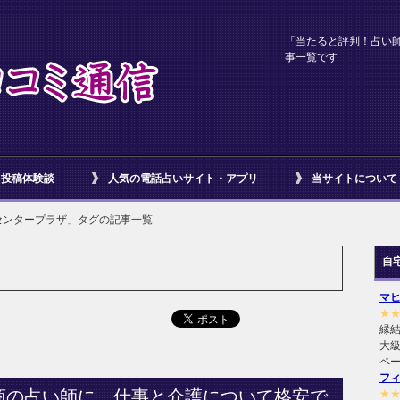
「当たると評判！占い
事一覧です
投稿体験談
人気の電話占いサイト・アプリ
当サイトについて
センタープラザ」タグの記事一覧
自
マ
★
縁
大級
ペ
フ
商の占い師に、仕事と介護について格安で
★