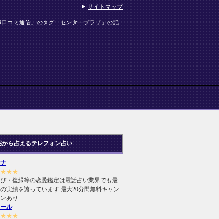
サイトマップ
師口コミ通信」のタグ「センタープラザ」の記
宅から占えるテレフォン占い
ヒナ
★★★★
結び・復縁等の恋愛鑑定は電話占い業界でも最
の実績を誇っています 最大20分間無料キャン
ーンあり
ィール
★★★★