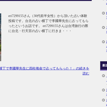
eri7299155さん（30代前半女性）から頂いた占い体験
投稿です。台北の占い横丁で李國華先生に占ってもら
ったというお話です。 eri7299155さんは台湾旅行の際
に台北・行天宮の占い横丁に行きま・・・
最
横丁で李國華先生に四柱推命で占ってもらった！」の続きを
読む