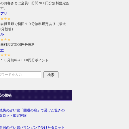
のお客さまは全員10分間2000円分無料鑑定あ
です。
ュアリ
★★★★
規会員登録で初回１０分無料鑑定あり（最大
000分割引）
ィル
★★★★
無料鑑定3000円分無料
ラナ
★★★★
１０分無料＋1000円分ポイント
近の投稿
池袋の占い館「開運の窓」で受けた驚きの
タロット鑑定体験
新宿の占い館バランガンで受けたタロット