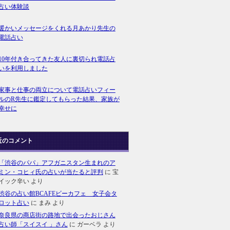
占い体験談
暖かいメッセージをくれる月あかり先生の
電話占い
10年付き合ってきた友人に裏切られ電話占
いを利用しました
家事と仕事の両立について電話占いフィー
ルのR先生に鑑定してもらった結果、家族が
幸せに
近のコメント
「渋谷のパパ」アフガニスタン生まれのア
ミン・コヒィ氏の占いが当たると評判
に
宝
イック辛い
より
渋谷の占い館BCAFEビーカフェ 女子会タ
ロット占い
に
まみ
より
奈良県の商店街の路地で出会ったおじさん
占い師「スイスイ 」さん
に
ガーベラ
より