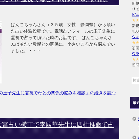
新規
り
ピ
★
ぱんこちゃんさん（３５歳 女性 静岡県）から頂い
新
た占い体験投稿です。電話占いフィールの玉子先生に
4,
ウ
霊視で占って頂いた時のお話です。 ぱんこちゃんさ
★
んは冷たい母親との関係に、小さいころから悩んでい
初回
ました。・・・
ウ
★
初回
の玉子先生に霊視で母との関係の悩みを相談」の続きを読む
最
天宮占い横丁で李國華先生に四柱推命で占