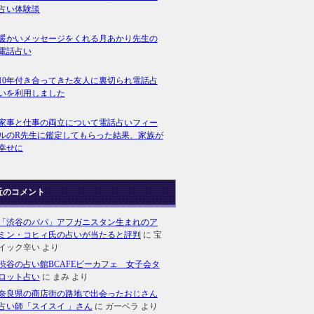
占い体験談
暖かいメッセージをくれる月あかり先生の
電話占い
10年付き合ってきた友人に裏切られ電話占
いを利用しました
家事と仕事の両立について電話占いフィー
ルのR先生に鑑定してもらった結果、家族が
幸せに
近のコメント
「渋谷のパパ」アフガニスタン生まれのア
ミン・コヒィ氏の占いが当たると評判
に
宝
イック辛い
より
渋谷の占い館BCAFEビーカフェ 女子会タ
ロット占い
に
まみ
より
奈良県の商店街の路地で出会ったおじさん
占い師「スイスイ 」さん
に
ガーベラ
より