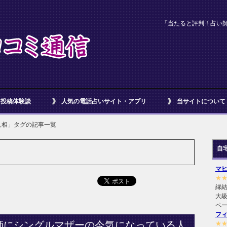
「当たると評判！占い
投稿体験談
人気の電話占いサイト・アプリ
当サイトについて
人相」タグの記事一覧
自
マ
★
縁
大級
ペ
フ
師にシングルマザーの今気になっている人
★