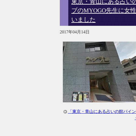
東京・青山にある占い
ブのMYOGO先生に女
いました
2017年04月14日
「東京・青山にある占いの館パイン