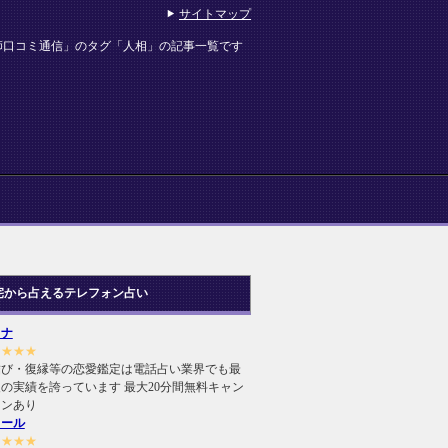
サイトマップ
師口コミ通信」のタグ「人相」の記事一覧です
宅から占えるテレフォン占い
ヒナ
★★★★
結び・復縁等の恋愛鑑定は電話占い業界でも最
の実績を誇っています 最大20分間無料キャン
ーンあり
ィール
★★★★