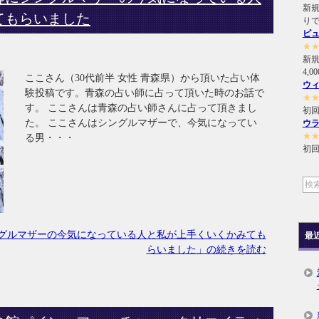
新規
てもらいました
り
ピ
★
新
4,
ここさん（30代前半 女性 青森県）から頂いた占い体
ウ
験投稿です。青森の占い師に占って頂いた時のお話で
★
す。 ここさんは青森の占い師さんに占って頂きまし
初回
た。 ここさんはシングルマザーで、今気になってい
ウ
★
る男・・・
初回
グルマザーの今気になっている人と私が上手くいくかみても
最
らいました」の続きを読む