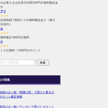
のお客さまは全員10分間2000円分無料鑑定あ
です。
ュアリ
★★★★
規会員登録で初回１０分無料鑑定あり（最大
000分割引）
ィル
★★★★
無料鑑定3000円分無料
ラナ
★★★★
１０分無料＋1000円分ポイント
近の投稿
池袋の占い館「開運の窓」で受けた驚きの
タロット鑑定体験
新宿の占い館バランガンで受けたタロット