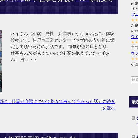
新規
り
ピ
★
新
4,
ネイさん（39歳・男性 兵庫県）から頂いた占い体験
ウ
投稿です。神戸市三宮センタープラザ内の占い師に鑑
★
定して頂いた時のお話です。 祖母が認知症となり、
初回
仕事も未来が見えないので不安を抱えていたネイさ
ウ
★
ん。 占・・・
初回
師に、仕事と介護について格安で占ってもらった話」の続き
最
を読む