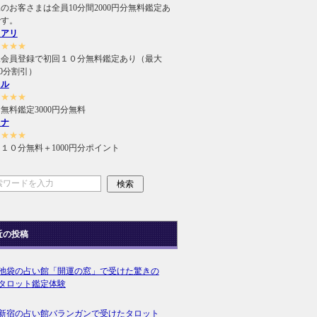
のお客さまは全員10分間2000円分無料鑑定あ
です。
ュアリ
★★★★
規会員登録で初回１０分無料鑑定あり（最大
000分割引）
ィル
★★★★
無料鑑定3000円分無料
ラナ
★★★★
１０分無料＋1000円分ポイント
近の投稿
池袋の占い館「開運の窓」で受けた驚きの
タロット鑑定体験
新宿の占い館バランガンで受けたタロット