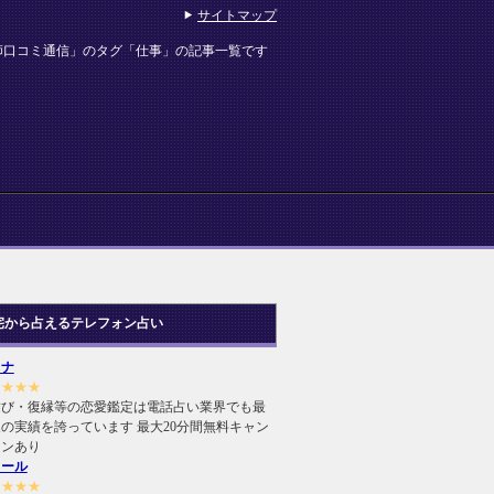
サイトマップ
師口コミ通信」のタグ「仕事」の記事一覧です
宅から占えるテレフォン占い
ヒナ
★★★★
結び・復縁等の恋愛鑑定は電話占い業界でも最
の実績を誇っています 最大20分間無料キャン
ーンあり
ィール
★★★★