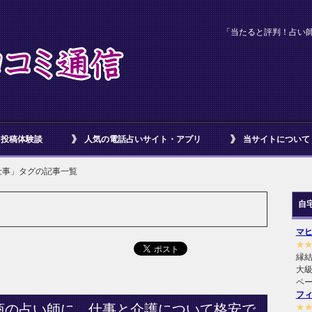
「当たると評判！占い
投稿体験談
人気の電話占いサイト・アプリ
当サイトについて
仕事」タグの記事一覧
自
マ
★
縁
大級
ペ
フ
商の占い師に、仕事と介護について格安で
★