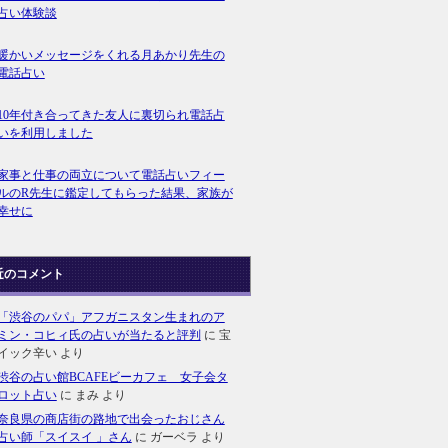
占い体験談
暖かいメッセージをくれる月あかり先生の
電話占い
10年付き合ってきた友人に裏切られ電話占
いを利用しました
家事と仕事の両立について電話占いフィー
ルのR先生に鑑定してもらった結果、家族が
幸せに
近のコメント
「渋谷のパパ」アフガニスタン生まれのア
ミン・コヒィ氏の占いが当たると評判
に
宝
イック辛い
より
渋谷の占い館BCAFEビーカフェ 女子会タ
ロット占い
に
まみ
より
奈良県の商店街の路地で出会ったおじさん
占い師「スイスイ 」さん
に
ガーベラ
より