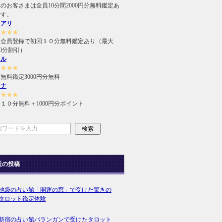
のお客さまは全員10分間2000円分無料鑑定あ
です。
ュアリ
★★★★
規会員登録で初回１０分無料鑑定あり（最大
000分割引）
ィル
★★★★
無料鑑定3000円分無料
ラナ
★★★★
１０分無料＋1000円分ポイント
近の投稿
池袋の占い館「開運の窓」で受けた驚きの
タロット鑑定体験
新宿の占い館バランガンで受けたタロット