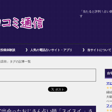
「当たると評判！占い
す
投稿体験談
人気の電話占いサイト・アプリ
当サイトについて
商店街」タグの記事一覧
自
マ
★
縁
大級
ペ
フ
で出会ったおじさん占い師「スイスイ 」さ
★