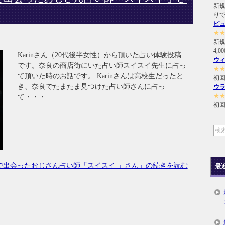
新規
り
ピ
★
新
4,
Karinさん（20代後半女性）から頂いた占い体験投稿
ウ
です。奈良の商店街にいた占い師スイスイ先生に占っ
★
て頂いた時のお話です。 Karinさんは高校生だったと
初回
き、奈良でたまたま見つけた占い師さんに占っ
ウ
★
て・・・
初回
で出会ったおじさん占い師「スイスイ 」さん」の続きを読む
最