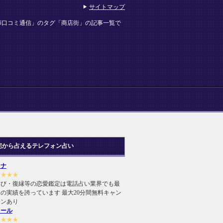
サイトマップ
師口コミ通信」のタグ「商店街」の記事一覧で
宅から占えるテレフォン占い
ヒナ
★★★★
結び・復縁等の恋愛鑑定は電話占い業界でも最
の実績を誇っています 最大20分間無料キャン
ーンあり
ィール
★★★★