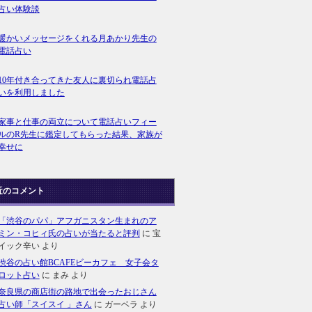
占い体験談
暖かいメッセージをくれる月あかり先生の
電話占い
10年付き合ってきた友人に裏切られ電話占
いを利用しました
家事と仕事の両立について電話占いフィー
ルのR先生に鑑定してもらった結果、家族が
幸せに
近のコメント
「渋谷のパパ」アフガニスタン生まれのア
ミン・コヒィ氏の占いが当たると評判
に
宝
イック辛い
より
渋谷の占い館BCAFEビーカフェ 女子会タ
ロット占い
に
まみ
より
奈良県の商店街の路地で出会ったおじさん
占い師「スイスイ 」さん
に
ガーベラ
より