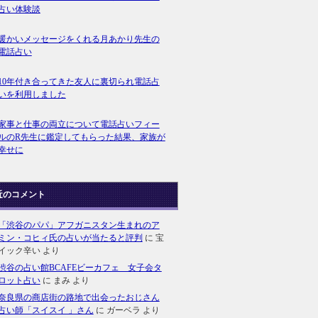
占い体験談
暖かいメッセージをくれる月あかり先生の
電話占い
10年付き合ってきた友人に裏切られ電話占
いを利用しました
家事と仕事の両立について電話占いフィー
ルのR先生に鑑定してもらった結果、家族が
幸せに
近のコメント
「渋谷のパパ」アフガニスタン生まれのア
ミン・コヒィ氏の占いが当たると評判
に
宝
イック辛い
より
渋谷の占い館BCAFEビーカフェ 女子会タ
ロット占い
に
まみ
より
奈良県の商店街の路地で出会ったおじさん
占い師「スイスイ 」さん
に
ガーベラ
より