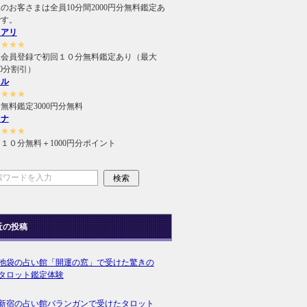
のお客さまは全員10分間2000円分無料鑑定あ
です。
ュアリ
★★★★
規会員登録で初回１０分無料鑑定あり（最大
000分割引）
ィル
★★★★
無料鑑定3000円分無料
ラナ
★★★★
１０分無料＋1000円分ポイント
近の投稿
池袋の占い館「開運の窓」で受けた驚きの
タロット鑑定体験
新宿の占い館バランガンで受けたタロット