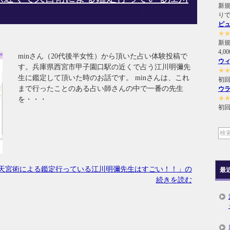
新規
り
ピ
★
新
4,
minさん（20代後半女性）から頂いた占い体験投稿で
ウ
す。兵庫県西宮市甲子園口駅の近くで占う江川明彌先
★
生に鑑定して頂いた時のお話です。 minさんは、これ
初回
まで行ったことのある占い師さんの中で一番の先生
ウ
★
を・・・
初回
天宮術による鑑定行っている江川明彌先生はすごい！！」の
最
続きを読む