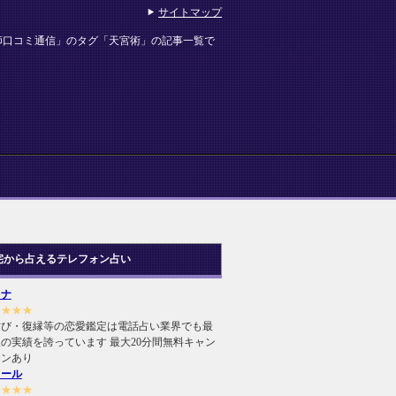
サイトマップ
師口コミ通信」のタグ「天宮術」の記事一覧で
宅から占えるテレフォン占い
ヒナ
★★★★
結び・復縁等の恋愛鑑定は電話占い業界でも最
の実績を誇っています 最大20分間無料キャン
ーンあり
ィール
★★★★