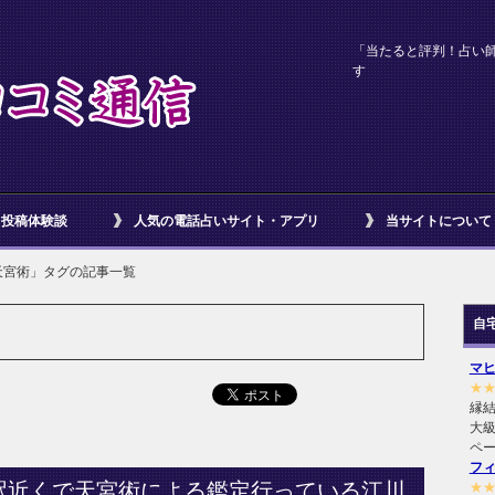
「当たると評判！占い
す
投稿体験談
人気の電話占いサイト・アプリ
当サイトについて
天宮術」タグの記事一覧
自
マ
★
縁
大級
ペ
フ
駅近くで天宮術による鑑定行っている江川
★