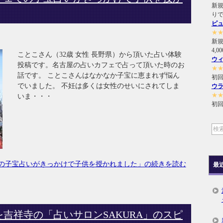
新規
り
ピ
★
新
4,
ことこさん（32歳 女性 長野県）から頂いた占い体験
ウ
投稿です。名古屋の占いカフェで占って頂いた時のお
★
話です。 ことこさんはなかなか子宝に恵まれず悩ん
初回
でいました。 不妊は多くは女性のせいにされてしま
ウ
★
いま・・・
初回
の子宝占いがきっかけで子供を授かれました」の続きを読む
最
吉祥寺の「占いサロンSAKURA」のスピ