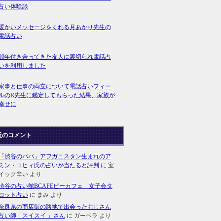
占い体験談
暖かいメッセージをくれる月あかり先生の
電話占い
10年付き合ってきた友人に裏切られ電話占
いを利用しました
家事と仕事の両立について電話占いフィー
ルのR先生に鑑定してもらった結果、家族が
幸せに
近のコメント
「渋谷のパパ」アフガニスタン生まれのア
ミン・コヒィ氏の占いが当たると評判
に
宝
イック辛い
より
渋谷の占い館BCAFEビーカフェ 女子会タ
ロット占い
に
まみ
より
奈良県の商店街の路地で出会ったおじさん
占い師「スイスイ 」さん
に
ガーベラ
より