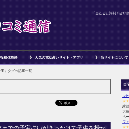
「当たると評判！占い
投稿体験談
人気の電話占いサイト・アプリ
当サイトについて
子宝」タグの記事一覧
自
マ
★
縁
大級
ペ
フ
フェでの子宝占いがきっかけで子供を授か
★