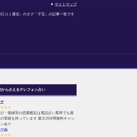
サイトマップ
師口コミ通信」のタグ「子宝」の記事一覧です
宅から占えるテレフォン占い
ヒナ
★★★★
結び・復縁等の恋愛鑑定は電話占い業界でも最
の実績を誇っています 最大20分間無料キャン
ーンあり
ィール
★★★★