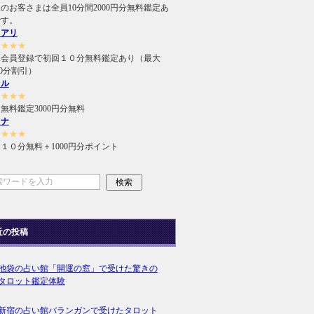
のお客さまは全員10分間2000円分無料鑑定あ
です。
ュアリ
★★★★
規会員登録で初回１０分無料鑑定あり（最大
000分割引）
ィル
★★★★
無料鑑定3000円分無料
ラナ
★★★★
１０分無料＋1000円分ポイント
近の投稿
池袋の占い館「開運の窓」で受けた驚きの
タロット鑑定体験
新宿の占い館バランガンで受けたタロット