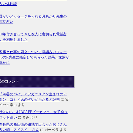
占い体験談
暖かいメッセージをくれる月あかり先生の
電話占い
10年付き合ってきた友人に裏切られ電話占
いを利用しました
家事と仕事の両立について電話占いフィー
ルのR先生に鑑定してもらった結果、家族が
幸せに
近のコメント
「渋谷のパパ」アフガニスタン生まれのア
ミン・コヒィ氏の占いが当たると評判
に
宝
イック辛い
より
渋谷の占い館BCAFEビーカフェ 女子会タ
ロット占い
に
まみ
より
奈良県の商店街の路地で出会ったおじさん
占い師「スイスイ 」さん
に
ガーベラ
より