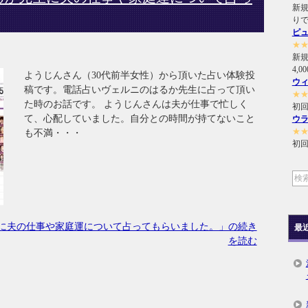
新規
り
ピ
★
新
4,
ようじんさん（30代前半女性）から頂いた占い体験投
ウ
稿です。電話占いヴェルニのはるか先生に占って頂い
★
た時のお話です。 ようじんさんは夫が仕事で忙しく
初回
て、心配していました。自分との時間が持てないこと
ウ
★
も不満・・・
初回
に夫の仕事や家庭運について占ってもらいました。」の続き
最
を読む