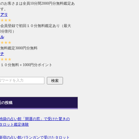
のお客さまは全員10分間2000円分無料鑑定あ
です。
ュアリ
★★★★
規会員登録で初回１０分無料鑑定あり（最大
000分割引）
ィル
★★★★
無料鑑定3000円分無料
ラナ
★★★★
１０分無料＋1000円分ポイント
近の投稿
池袋の占い館「開運の窓」で受けた驚きの
タロット鑑定体験
新宿の占い館バランガンで受けたタロット