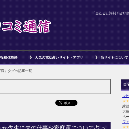
「当たると評判！占い
投稿体験談
人気の電話占いサイト・アプリ
当サイトについて
家庭」タグの記事一覧
自
マ
★
縁
大級
ペ
フ
るか先生に夫の仕事や家庭運について占っ
★