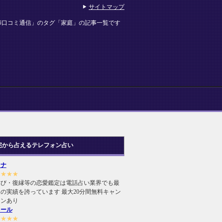
サイトマップ
師口コミ通信」のタグ「家庭」の記事一覧です
宅から占えるテレフォン占い
ヒナ
★★★★
結び・復縁等の恋愛鑑定は電話占い業界でも最
の実績を誇っています 最大20分間無料キャン
ーンあり
ィール
★★★★