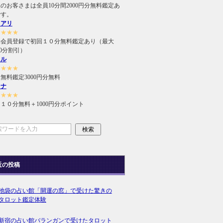
のお客さまは全員10分間2000円分無料鑑定あ
です。
ュアリ
★★★★
規会員登録で初回１０分無料鑑定あり（最大
000分割引）
ィル
★★★★
無料鑑定3000円分無料
ラナ
★★★★
１０分無料＋1000円分ポイント
近の投稿
池袋の占い館「開運の窓」で受けた驚きの
タロット鑑定体験
新宿の占い館バランガンで受けたタロット