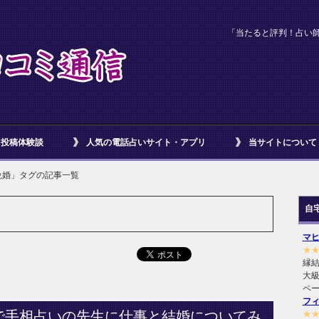
「当たると評判！占い
投稿体験談
人気の電話占いサイト・アプリ
当サイトについて
晩婚」タグの記事一覧
自
マ
★
縁
大級
ペ
フ
で手相占いの先生に仕事と結婚についてみ
★