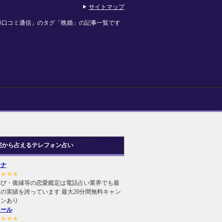
サイトマップ
師口コミ通信」のタグ「晩婚」の記事一覧です
宅から占えるテレフォン占い
ヒナ
★★★★
結び・復縁等の恋愛鑑定は電話占い業界でも最
の実績を誇っています 最大20分間無料キャン
ーンあり
ィール
★★★★