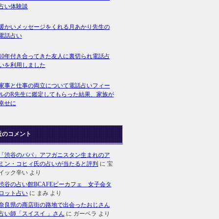
占い体験談
暖かいメッセージをくれる月あかり先生の
電話占い
10年付き合ってきた友人に裏切られ電話占
いを利用しました
家事と仕事の両立について電話占いフィー
ルのR先生に鑑定してもらった結果、家族が
幸せに
近のコメント
「渋谷のパパ」アフガニスタン生まれのア
ミン・コヒィ氏の占いが当たると評判
に
宝
イック辛い
より
渋谷の占い館BCAFEビーカフェ 女子会タ
ロット占い
に
まみ
より
奈良県の商店街の路地で出会ったおじさん
占い師「スイスイ 」さん
に
ガーベラ
より