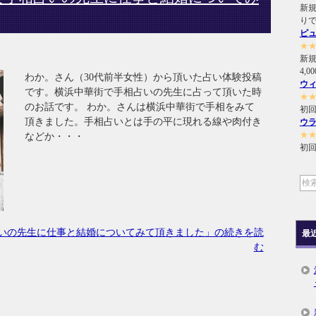
新規
り
ピ
★
新
4,
わか。さん（30代前半女性）から頂いた占い体験投稿
ウ
です。横浜中華街で手相占いの先生に占って頂いた時
★
のお話です。 わか。さんは横浜中華街で手相をみて
初回
頂きました。手相占いとは手の平に現れる線や肉付き
ウ
★
などか・・・
初回
いの先生に仕事と結婚についてみて頂きました」の続きを読
最
む