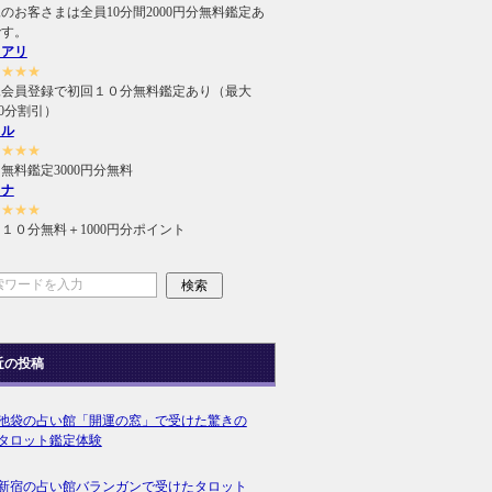
のお客さまは全員10分間2000円分無料鑑定あ
です。
ュアリ
★★★★
規会員登録で初回１０分無料鑑定あり（最大
000分割引）
ィル
★★★★
無料鑑定3000円分無料
ラナ
★★★★
１０分無料＋1000円分ポイント
近の投稿
池袋の占い館「開運の窓」で受けた驚きの
タロット鑑定体験
新宿の占い館バランガンで受けたタロット