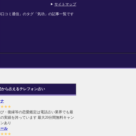
サイトマップ
師口コミ通信」のタグ「気功」の記事一覧です
宅から占えるテレフォン占い
ヒナ
★★★★
結び・復縁等の恋愛鑑定は電話占い業界でも最
の実績を誇っています 最大20分間無料キャン
ーンあり
ィール
★★★★