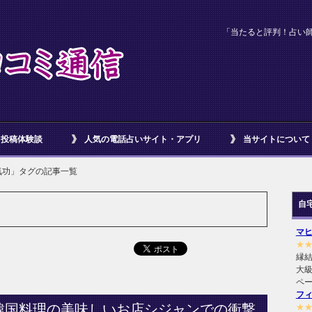
「当たると評判！占い
投稿体験談
人気の電話占いサイト・アプリ
当サイトについて
気功」タグの記事一覧
自
マ
★
縁
大級
ペ
フ
韓国料理の美味しいお店シジャンでの衝撃
★