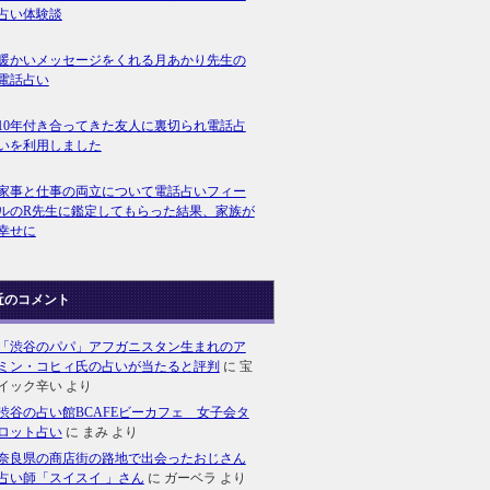
占い体験談
暖かいメッセージをくれる月あかり先生の
電話占い
10年付き合ってきた友人に裏切られ電話占
いを利用しました
家事と仕事の両立について電話占いフィー
ルのR先生に鑑定してもらった結果、家族が
幸せに
近のコメント
「渋谷のパパ」アフガニスタン生まれのア
ミン・コヒィ氏の占いが当たると評判
に
宝
イック辛い
より
渋谷の占い館BCAFEビーカフェ 女子会タ
ロット占い
に
まみ
より
奈良県の商店街の路地で出会ったおじさん
占い師「スイスイ 」さん
に
ガーベラ
より