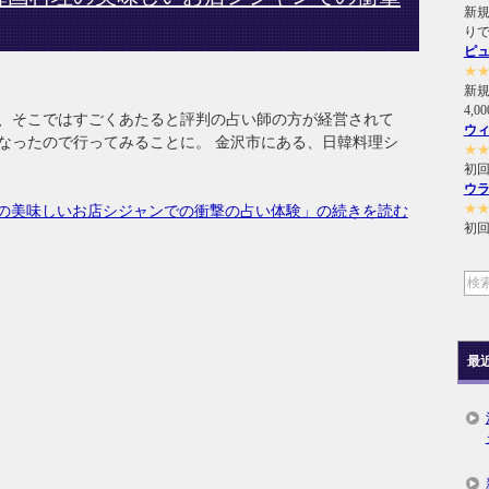
新規
り
ピ
★
新
4,
、そこではすごくあたると評判の占い師の方が経営されて
ウ
なったので行ってみることに。 金沢市にある、日韓料理シ
★
初回
ウ
★
の美味しいお店シジャンでの衝撃の占い体験」の続きを読む
初回
最