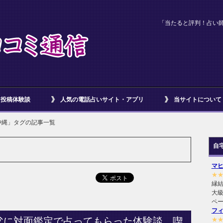
「当たると評判！占い
投稿体験談
人気の電話占いサイト・アプリ
当サイトについて
沖縄」タグの記事一覧
自
マ
★
縁
大級
ペ
フ
父に対面鑑定で占ってもらった体験談 喫
★