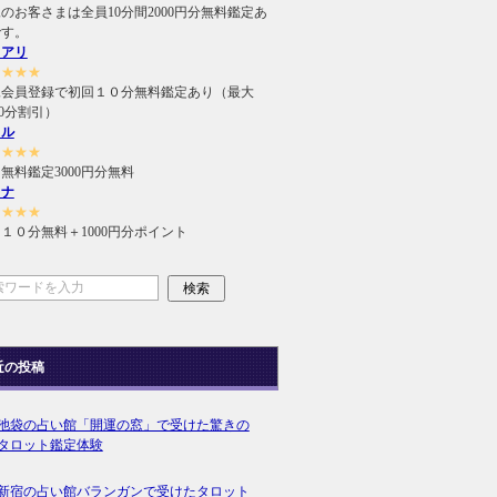
のお客さまは全員10分間2000円分無料鑑定あ
です。
ュアリ
★★★★
規会員登録で初回１０分無料鑑定あり（最大
000分割引）
ィル
★★★★
無料鑑定3000円分無料
ラナ
★★★★
１０分無料＋1000円分ポイント
近の投稿
池袋の占い館「開運の窓」で受けた驚きの
タロット鑑定体験
新宿の占い館バランガンで受けたタロット