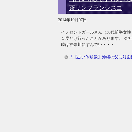
茶サンフランシスコ
2014年10月07日
イノセントガールさん（30代前半女
１度だけ行ったことがあります。 会
時は神奈川にすんでい・・・
「【占い体験談】沖縄の父に対面