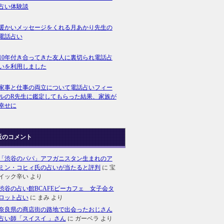
占い体験談
暖かいメッセージをくれる月あかり先生の
電話占い
10年付き合ってきた友人に裏切られ電話占
いを利用しました
家事と仕事の両立について電話占いフィー
ルのR先生に鑑定してもらった結果、家族が
幸せに
近のコメント
「渋谷のパパ」アフガニスタン生まれのア
ミン・コヒィ氏の占いが当たると評判
に
宝
イック辛い
より
渋谷の占い館BCAFEビーカフェ 女子会タ
ロット占い
に
まみ
より
奈良県の商店街の路地で出会ったおじさん
占い師「スイスイ 」さん
に
ガーベラ
より