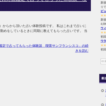
新規
り
ピ
★
新
4,
性）からから頂いた占い体験投稿です。 私はこれまで占いに
ウ
社勤めをしているときに同期に教えてもらった占いです。 当
★
初回
ウ
★
鑑定で占ってもらった体験談 喫茶サンフランシスコ」の続
初回
きを読む
最