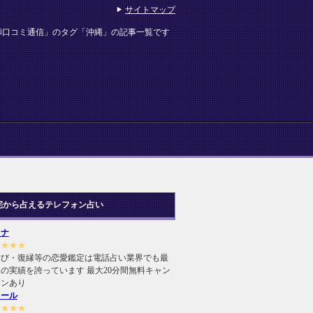
サイトマップ
師口コミ通信」のタグ「沖縄」の記事一覧です
宅から占えるテレフォン占い
ヒナ
★★★★
結び・復縁等の恋愛鑑定は電話占い業界でも最
の実績を誇っています 最大20分間無料キャン
ーンあり
ィール
★★★★