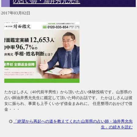
の占い師・油井秀允先生
2017年03月02日
たかはしさん（40代前半男性）から頂いた占い体験投稿です。山形県の
占い師油井秀允先生に鑑定して頂いた時のお話です。 たかはしさんは彼
女に振られ、事業も上手くいかず借金まみれに。 任意整理のおかげで借
金・・・
「絶望から再起への道を教えてくれた山形県の占い師・油井秀允先
生」の続きを読む