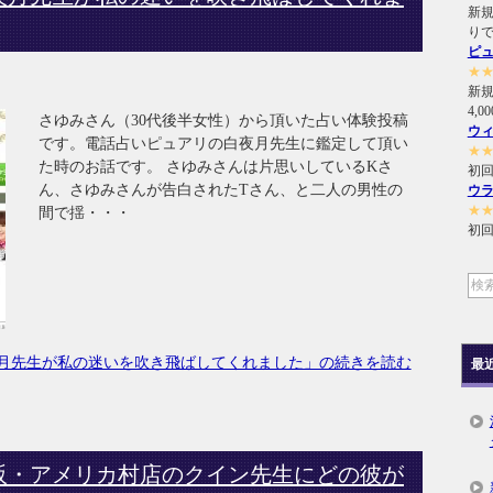
新規
り
ピ
★
新
4,
さゆみさん（30代後半女性）から頂いた占い体験投稿
ウ
です。電話占いピュアリの白夜月先生に鑑定して頂い
★
た時のお話です。 さゆみさんは片思いしているKさ
初回
ん、さゆみさんが告白されたTさん、と二人の男性の
ウ
★
間で揺・・・
初回
月先生が私の迷いを吹き飛ばしてくれました」の続きを読む
最
阪・アメリカ村店のクイン先生にどの彼が