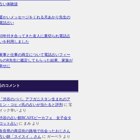
占い体験談
暖かいメッセージをくれる月あかり先生の
電話占い
10年付き合ってきた友人に裏切られ電話占
いを利用しました
家事と仕事の両立について電話占いフィー
ルのR先生に鑑定してもらった結果、家族が
幸せに
近のコメント
「渋谷のパパ」アフガニスタン生まれのア
ミン・コヒィ氏の占いが当たると評判
に
宝
イック辛い
より
渋谷の占い館BCAFEビーカフェ 女子会タ
ロット占い
に
まみ
より
奈良県の商店街の路地で出会ったおじさん
占い師「スイスイ 」さん
に
ガーベラ
より