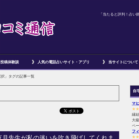
「当たると評判！占い
投稿体験談
人気の電話占いサイト・アプリ
当サイトについて
選択」タグの記事一覧
自
マ
★
縁
大級
ペ
フ
夜月先生が私の迷いを吹き飛ばしてくれま
★