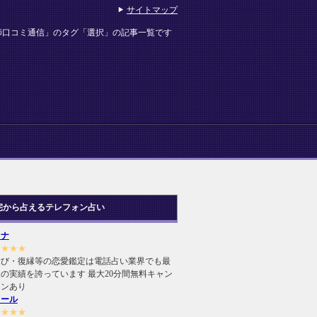
サイトマップ
師口コミ通信」のタグ「選択」の記事一覧です
宅から占えるテレフォン占い
ヒナ
★★★★
結び・復縁等の恋愛鑑定は電話占い業界でも最
の実績を誇っています 最大20分間無料キャン
ーンあり
ィール
★★★★