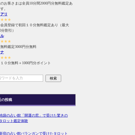
のお客さまは全員10分間2000円分無料鑑定あ
です。
ュアリ
★★★★
規会員登録で初回１０分無料鑑定あり（最大
000分割引）
ィル
★★★★
無料鑑定3000円分無料
ラナ
★★★★
１０分無料＋1000円分ポイント
近の投稿
池袋の占い館「開運の窓」で受けた驚きの
タロット鑑定体験
新宿の占い館バランガンで受けたタロット