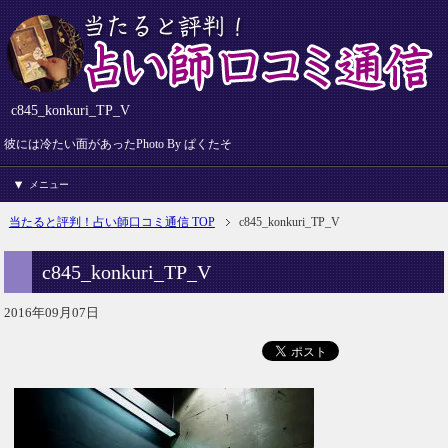
c845_konkuri_TP_V
彼には冷たい面があったPhoto By ぱくたそ
メニュー
当たると評判！占い師口コミ通信 TOP
c845_konkuri_TP_V
c845_konkuri_TP_V
2016年09月07日