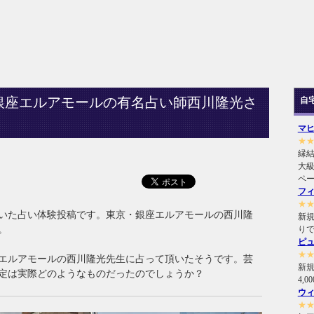
銀座エルアモールの有名占い師西川隆光さ
自
マ
★
縁
大級
ペ
フ
★
頂いた占い体験投稿です。東京・銀座エルアモールの西川隆
新規
。
り
ピ
★
エルアモールの西川隆光先生に占って頂いたそうです。芸
新
定は実際どのようなものだったのでしょうか？
4,
ウ
★