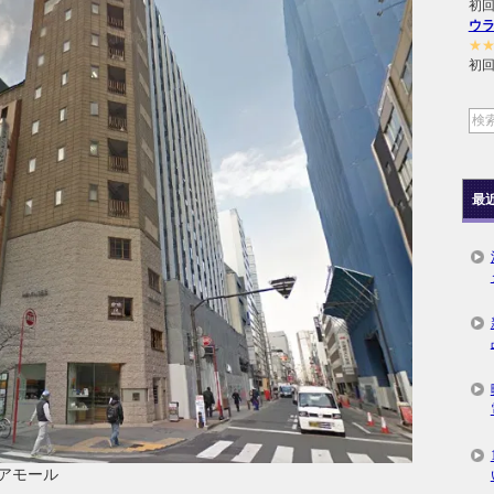
初回
ウ
★
初回
最
アモール