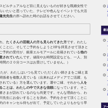
スピルチュアルなど目に見えないものが好きな既婚女性で
らいたいと思っていた、テレビや色んなイベントでも大活
隆光先生
の所へ訪れた時のお話をさせてください。
最
れ、
たくさんの芸能人の方も見られてきた方
です。わたし
くことに。そしてご予約をしようとHPを拝見させて頂きと
ご予約の受付が、銀座エルモアールに在籍されている
他の
意されていた
んです。値段やお時間設定なども、一人、別
時間の２０分コースはお受けしていません。）
したが、わたしはいつも見ていただく占い師さまをご縁と直
関係者を複数人見ている（出来ればメディアでご活躍、も
されている）方を選んでいます。運やご縁、それから
人を
ることは、わたしの中で大きな信頼
になっています。そこ
者さまが訪れているのなら尚更です。そんな理由から、わ
川先生にお会いすることを決め、予約をさせて頂くことに
約のキャンセル待ちが出て、予定していたよりもかなり早
ア