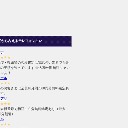
宅から占えるテレフォン占い
ヒナ
★★★★
結び・復縁等の恋愛鑑定は電話占い業界でも最
の実績を誇っています 最大20分間無料キャン
ーンあり
ィール
★★★★
のお客さまは全員10分間2000円分無料鑑定あ
です。
ュアリ
★★★★
規会員登録で初回１０分無料鑑定あり（最大
000分割引）
ィル
★★★★