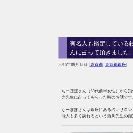
有名人も鑑定している
んに占って頂きました
2016年09月13日
[
東京都
,
東京都銀座
]
ちーぽぽさん（30代前半女性）から
光先生に占ってもらった時のお話です
ちーぽぽさんは銀座にある占いサロン
能人も多く訪れるという西川先生の鑑