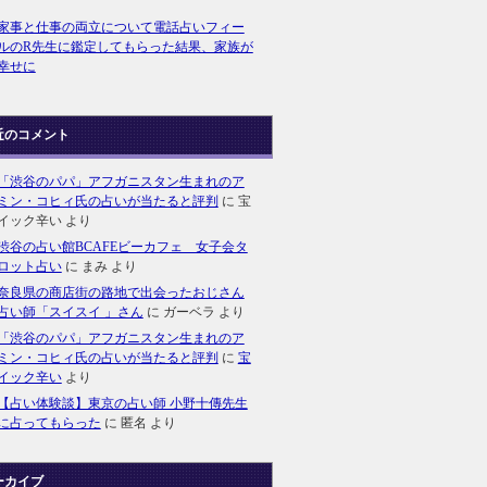
家事と仕事の両立について電話占いフィー
ルのR先生に鑑定してもらった結果、家族が
幸せに
近のコメント
「渋谷のパパ」アフガニスタン生まれのア
ミン・コヒィ氏の占いが当たると評判
に
宝
イック辛い
より
渋谷の占い館BCAFEビーカフェ 女子会タ
ロット占い
に
まみ
より
奈良県の商店街の路地で出会ったおじさん
占い師「スイスイ 」さん
に
ガーベラ
より
「渋谷のパパ」アフガニスタン生まれのア
ミン・コヒィ氏の占いが当たると評判
に
宝
イック辛い
より
【占い体験談】東京の占い師 小野十傳先生
に占ってもらった
に
匿名
より
ーカイブ