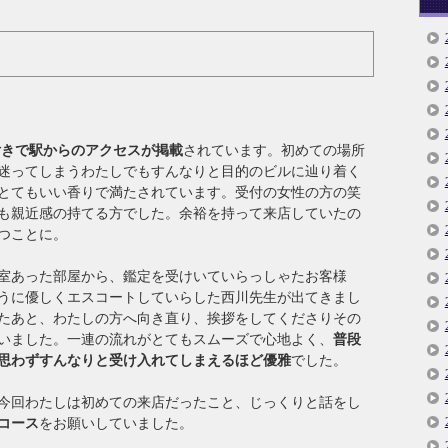
付きで駅からのアクセスが掲載
されています。初めての場所
迷ってしまうわたしでもすんなりと目的のビルに辿り着く
とてもいい香りで満たされています。受付の女性の方の笑
も親近感の持てる方でした。余裕を持って来店していたの
つことに。
室あった部屋から、鑑定を受けいていらっしゃたお客様
うに優しくエスコートしていらした西川先生が出てきまし
たあと、わたしの方へ向き直り、挨拶をしてくださりその
いました。一連の流れがとてもスムーズで心地よく、
普段
思わずすんなりと受け入れてしまえるほど優雅
でした。
今回わたしは初めての来店だったこと、じっくりと話をし
コース
をお願いしていました。