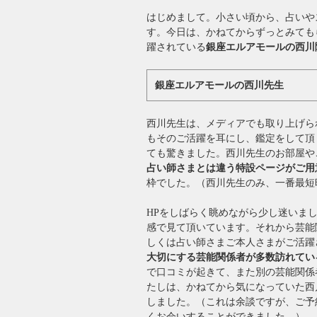
はじめまして。小さい頃から、占いや
す。今日は、かねてからずっとみても
躍されている
銀座エルアモールの西川
銀座エルアモールの西川先生
西川先生は、メディアでも取り上げら
もそのご活躍を耳にし、鑑定をして頂
ても驚きました。西川先生のお部屋や
占い師さまとは違う特設ページがご用
枠でした。（西川先生のみ、一番最短
HPをしばらく眺めながら少し迷いま
感で見て頂いています。それから芸能
しくは占い師さまご本人さまがご活躍
大切にする芸能関係者が多数訪れてい
で口コミが起きて、また別の芸能関係
たしは、かねてから気になっていた西
しました。（これは余談ですが、ご予
くお会いすることができました。）