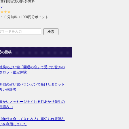
無料鑑定3000円分無料
ラナ
★★★★
１０分無料＋1000円分ポイント
近の投稿
池袋の占い館「開運の窓」で受けた驚きの
タロット鑑定体験
新宿の占い館バランガンで受けたタロット
占い体験談
暖かいメッセージをくれる月あかり先生の
電話占い
10年付き合ってきた友人に裏切られ電話占
いを利用しました