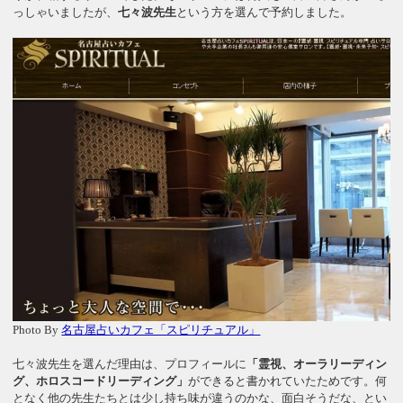
っしゃいましたが、
七々波先生
という方を選んで予約しました。
Photo By
名古屋占いカフェ「スピリチュアル」
七々波先生を選んだ理由は、プロフィールに
「霊視、オーラリーディン
グ、ホロスコードリーディング」
ができると書かれていたためです。何
となく他の先生たちとは少し持ち味が違うのかな、面白そうだな、とい