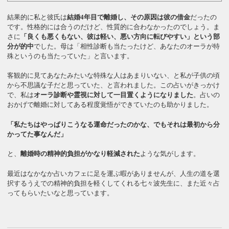
結果的に私と彼氏は
結婚4年目で離婚し、その原因は彼の借金
だったの
です。性格的には合うのだけど、性質的に合わなかったのでしょう。ま
さに
「良くも悪くもない、彼は軽い、悪い方向に転びやすい」という部
分が的中
でした。母は「相性診断も当たったけど、あなたのオーラが特
殊というのも当たっていた」と言います。
客観的に見てあなたみたいな特殊な人はあまりいない、と私が子供の頃
から不思議な子だと思っていた、と言われました。この占いがきっかけ
で、私は
オーラ診断や霊視に対して一目置くようになりました
。占いの
おかげで離婚に対してある程度覚悟ができていたのも助かりました。
「私たちはやっぱりこうなる運命だったのかな、でもそれは最初から分
かってた事なんだ」
と、
離婚時の精神的負担がかなり軽減された
ような気がします。
最近はなかなか占いカフェに足を運ぶ暇がありませんが、人生の道を選
択するうえでの精神的負担を軽くしてくれる七々波先生に、また近々占
ってもらいたいなと思っています。