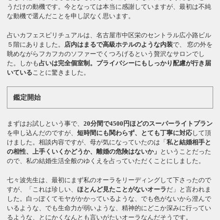
うだけの動機です。今となっては本当に感謝していますが、最初は不純
な動機で選んだことを申し訳なく思います。
占いカフェスピリチュアルは、名古屋市中区栄のセントラル広小路ビル
５階にありました。
店内はまるで高級ホテルのような内装
で、 窓の外を
眺めながらフカフカのソファーでくつろげるという贅沢なサロンでし
た。しかも
占いは完全個室制。
プライバシーにもしっかり配慮が行き届
いている
ことに驚きました。
鑑定開始
まずはお試しという事で、
20分間で4500円ほどのスーパーライトプラン
を申し込んだのですが、
短時間にも関わらず、とても丁寧に対応
して頂
けました。相談内容ですが、母が気になっていたのは「
私と結婚相手と
の相性、上手くいくかどうか、離婚の危険はないか」
ということだった
ので、私の結婚生活全般のゆくえを占っていただくことにしました。
七々波先生は、最初にまず私のオーラをリーディングして下さったので
すが、「これは珍しい、
ほとんど見たことがないオーラ
だ」と言われま
した。白っぽくてモヤがかかっているような、でも色がないから澄んで
いるような、でも生命力が弱いような、精神的にどこか深みに行ってい
るような、とにかくなんとも言いがたいオーラなんだそうです。