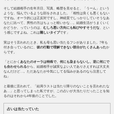
そして結婚相手の生年月日、写真、略歴を見せると、「うーん」という
ような、悩んでいるような顔をされました。「相性は良くも悪くもない
ですね。オーラ的には正反対ですし、神経質でしっかりしていそうなあ
なたに比べて、男性の方はちょっと軽いかな…。結婚生活がうまくいく
かどうか、っていうのは、
むしろ悪い方向にも転びやすそうだな
、とい
う感じですよね。これは
難しいタイプ
です」
実はそう言われたとき、私も母も思い当たるフシがありました。7年も
付き合っているのに、
彼の行動で理解できない部分がたくさんあった
か
らです。
「とにかく
あなたのオーラは特殊で、何にも染まらないし、逆に何にで
も合わせられる
から、結婚相手が誠実なよい人でありさえすれば大丈夫
なんだけど…。ただあなたが今気にしてる悩みがあるのなら注意して
ね」
と最後に言われて、「結局ラストは当たり障りのないことを言われたな
あ…」と思ってしまった私ですが、この占いが大当たりだったことを知
るのはそれから4年後のことでした。
占いは当たっていた