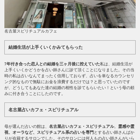
名古屋スピリチュアルカフェ
結婚生活が上手くいくかみてもらった
7年付き合った恋人との結婚を三ヶ月後に控えていた
私は、結婚生活が
上手くいくかどうかを占い師さんに診て頂くことになりました。その当
時の私は占いなんてまったく信用しておらず、占いを単なるカウンセリ
ング的なもので無駄にお金を浪費するだけでは？と思っていたのです
が、どうしてもあなた達の結婚の相性を診てもらいたい！という母の頼
みに付き合うことにしたのです。
名古屋占いカフェ・スピリチュアル
母が選んだ占いの館は、
名古屋占いカフェ・スピリチュアル
。
霊感や霊
視、オーラなど、スピリチュアル系の占いを専門
とする占い師さんばか
りが在籍するサロンでした。そのサロンには何人もの占い師さんがいら