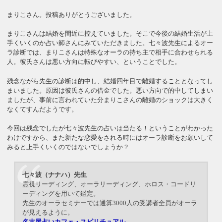
まりこさん。投稿ありがとうございました。
まりこさんは結婚を間近に控えていました。そこで今後の結婚生活が上
手くいくのか占い師さんにみていただきました。七々波先生によるオー
ラ診断では、まりこさんは特殊なオーラの持ち主で相手に合わせられる
人。彼氏さんは悪い方向に転びやすい、ということでした。
残念ながら先生の診断は的中し、結婚四年目で離婚することとなってし
まいました。原因は彼氏さんの借金でした。悪い方向で的中してしまい
ましたが、事前に言われていた分まりこさんの離婚のショックは大きく
なくてすんだようです。
今回は残念でしたが七々波先生の占いは当たる！ということがわかった
わけですから、また新たな恋愛をされる時にはオーラ診断をお願いして
みると上手くいくのではないでしょうか？
七々波（ナナハ）先生
霊視リーディング、オーラリーディング、ホロス・コードリ
ーディングを用いて鑑定。
先生のオーラセミナーでは通算3000人の受講者全員がオーラ
が見えるように。
名古屋占いカフェ・スピリチュアル