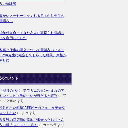
占い体験談
暖かいメッセージをくれる月あかり先生の
電話占い
10年付き合ってきた友人に裏切られ電話占
いを利用しました
家事と仕事の両立について電話占いフィー
ルのR先生に鑑定してもらった結果、家族が
幸せに
近のコメント
「渋谷のパパ」アフガニスタン生まれのア
ミン・コヒィ氏の占いが当たると評判
に
宝
イック辛い
より
渋谷の占い館BCAFEビーカフェ 女子会タ
ロット占い
に
まみ
より
奈良県の商店街の路地で出会ったおじさん
占い師「スイスイ 」さん
に
ガーベラ
より