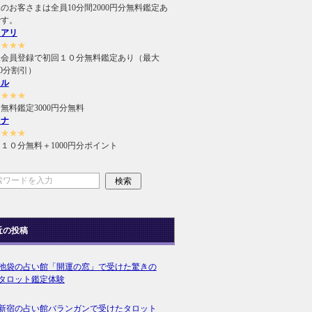
のお客さまは全員10分間2000円分無料鑑定あ
です。
ュアリ
★★★★
規会員登録で初回１０分無料鑑定あり（最大
000分割引）
ィル
★★★★
無料鑑定3000円分無料
ラナ
★★★★
１０分無料＋1000円分ポイント
近の投稿
池袋の占い館「開運の窓」で受けた驚きの
タロット鑑定体験
新宿の占い館バランガンで受けたタロット