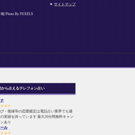
サイトマップ
oto By PEXELS
宅から占えるテレフォン占い
ヒナ
★★★★
結び・復縁等の恋愛鑑定は電話占い業界でも最
の実績を誇っています 最大20分間無料キャン
ーンあり
ィール
★★★★