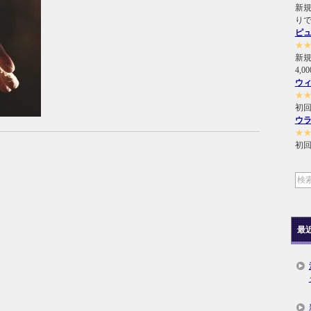
新規
り
ピ
★
新
4,
ウ
★
初回
ウ
★
初回
最