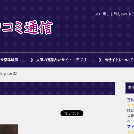
人に癒しを与えられる手相 Ph
投稿体験談
人気の電話占いサイト・アプリ
当サイトについて
ls-photo-22
自
マ
★
縁
大級
ペ
フ
★