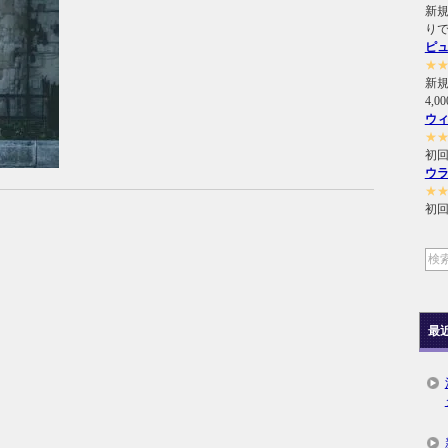
新規
り
ピ
★
新
4,
ウ
★
初回
ウ
★
初回
最