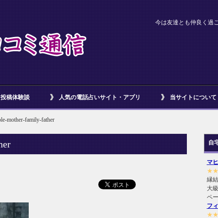
今は友達とも仲良く過ごせてい
投稿体験談
人気の電話占いサイト・アプリ
当サイトについて
le-mother-family-father
her
自
マ
★
縁
大級
ペ
フ
★