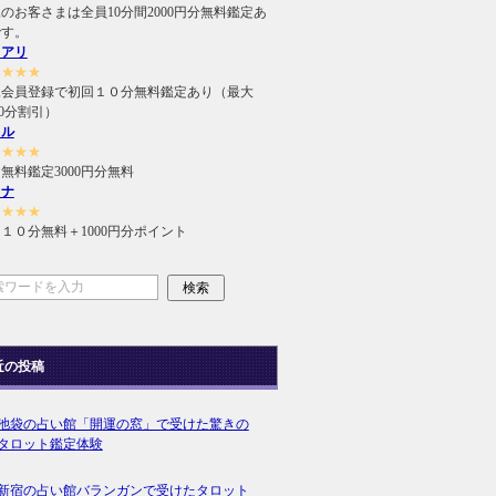
のお客さまは全員10分間2000円分無料鑑定あ
です。
ュアリ
★★★★
規会員登録で初回１０分無料鑑定あり（最大
000分割引）
ィル
★★★★
無料鑑定3000円分無料
ラナ
★★★★
１０分無料＋1000円分ポイント
近の投稿
池袋の占い館「開運の窓」で受けた驚きの
タロット鑑定体験
新宿の占い館バランガンで受けたタロット