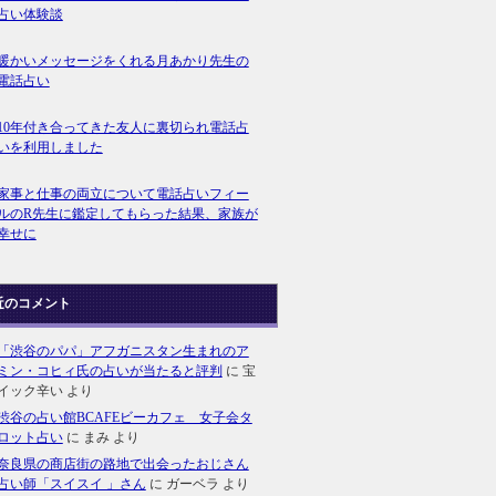
占い体験談
暖かいメッセージをくれる月あかり先生の
電話占い
10年付き合ってきた友人に裏切られ電話占
いを利用しました
家事と仕事の両立について電話占いフィー
ルのR先生に鑑定してもらった結果、家族が
幸せに
近のコメント
「渋谷のパパ」アフガニスタン生まれのア
ミン・コヒィ氏の占いが当たると評判
に
宝
イック辛い
より
渋谷の占い館BCAFEビーカフェ 女子会タ
ロット占い
に
まみ
より
奈良県の商店街の路地で出会ったおじさん
占い師「スイスイ 」さん
に
ガーベラ
より