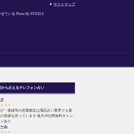
サイトマップ
る Photo By PEXELS
宅から占えるテレフォン占い
ヒナ
★★★★
結び・復縁等の恋愛鑑定は電話占い業界でも最
の実績を誇っています 最大20分間無料キャン
ーンあり
ィール
★★★★