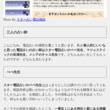
Photo By
スター占い電話相談
三人の占い師
こんにちわ。電話占いの感想を書こうと思います。私が
個人的にいいな
と思った電話占いの占い師はスター電話占いのペペ先生、マジェステイ
ックの良湖先生、メシアのチャコ先生
です。どちらも占いをしてもらっ
たのですが、どちらも当たります。
ぺぺ先生
スター電話占いのペペ先生
ははっきりとした口調でズバズバ言ってくれ
ます。相談内容は呪いがかかっているようなのでそれを駆除するにはど
うしたらよいか、を相談しました。その頃私はかなり行き詰まってい
て、何もかも悪い方向へいってしまっていました。
そこでその内容を相談したところ、
一番近くにある神社と家にある神棚