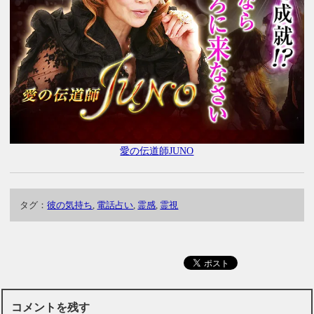
愛の伝道師JUNO
タグ：
彼の気持ち
,
電話占い
,
霊感
,
霊視
コメントを残す