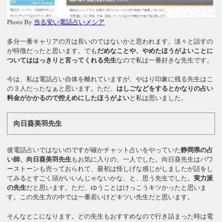
Photo By
当る安い電話占いメシア
多分一番キャリアの方は長いのではないかと思われます。淡々と話すの
が特徴だったと思います。でも
だめなことや、やめたほうがよいことに
ついてははっきりと言ってくれる先生
なので私は一番好きな先生です。
今は、私は電話占い自体を離れていますが、やはり印象に残る先生はこ
の３人だったなぁと思います。ただ、
はしごなどをするとかなりの占い
料金がかかるので控えめにしたほうがよい
と私は思いました。
向日葵美羽先生
後電話占いではないのですが確かチャット占いをやっていた
静岡県の占
い師、向日葵美羽先生
もお気に入りの、一人でした。向日葵先生はパワ
ーストーンも売っておられて、最初は怪しげな感じがしましたが話をし
てみるとすごく頭がいいんじゃないかな、と、思う先生でした。
実力派
の先生
だと思います。ただ、ゆうことはけっこうキツかったと思いま
す。この先生方の中では一番若いけどキツい先生だと思います。
そんなとこになります。どの先生もおすすめなので行き詰まった時は電