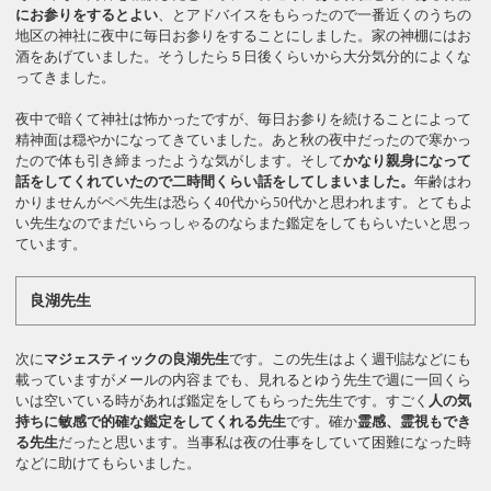
にお参りをするとよい
、とアドバイスをもらったので一番近くのうちの
地区の神社に夜中に毎日お参りをすることにしました。家の神棚にはお
酒をあげていました。そうしたら５日後くらいから大分気分的によくな
ってきました。
夜中で暗くて神社は怖かったですが、毎日お参りを続けることによって
精神面は穏やかになってきていました。あと秋の夜中だったので寒かっ
たので体も引き締まったような気がします。そして
かなり親身になって
話をしてくれていたので二時間くらい話をしてしまいました。
年齢はわ
かりませんがペペ先生は恐らく40代から50代かと思われます。とてもよ
い先生なのでまだいらっしゃるのならまた鑑定をしてもらいたいと思っ
ています。
良湖先生
次に
マジェスティックの良湖先生
です。この先生はよく週刊誌などにも
載っていますがメールの内容までも、見れるとゆう先生で週に一回くら
いは空いている時があれば鑑定をしてもらった先生です。すごく
人の気
持ちに敏感で的確な鑑定をしてくれる先生
です。確か
霊感、霊視もでき
る先生
だったと思います。当事私は夜の仕事をしていて困難になった時
などに助けてもらいました。