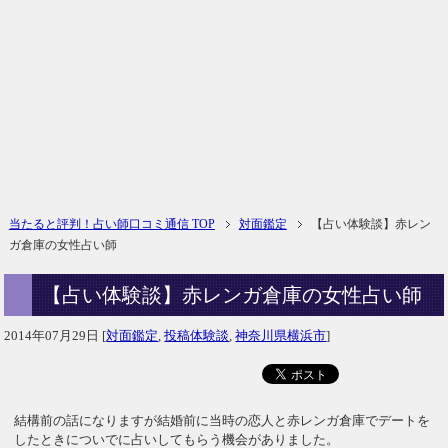
当たると評判！占い師口コミ通信 TOP
対面鑑定
【占い体験談】赤レン
ガ倉庫の女性占い師
【占い体験談】赤レンガ倉庫の女性占い師
2014年07月29日
[
対面鑑定
,
投稿体験談
,
神奈川県横浜市
]
結構前の話になりますが結婚前に当時の恋人と赤レンガ倉庫でデートを
したときについでに占いしてもらう機会がありました。