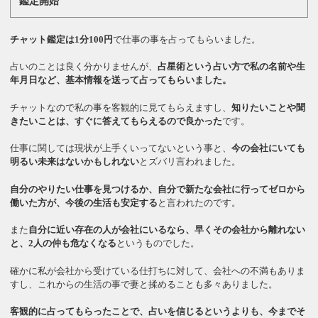
鑑定開始
チャット鑑定は1分100円
で仕事の事を占ってもらいました。
占いのことは良く分かりませんが、
占星術という占い方で私の名前や生
年月日など、基本情報を送って占ってもらいました。
チャットなので私の事を客観的に見てもらえますし、
知りたいことや聞
きたいことは、すぐに答えてもらえるので良かった
です。
仕事に関しては現状が上手くいってないという事と、
今の会社にいても
明るい未来はないかもしれない
とズバリ言われました。
自分のやりたい仕事を見つけるか、自分で新たな会社に行ってゼロから
働いた方が、今後の生活も安定する
と言われたのです。
また
自分に近い存在の人が会社にいるなら、早くその会社から離れない
と、2人の仲も危なくなる
というものでした。
確かに私が会社から受けている仕打ちに対して、会社への不満もありま
すし、これからの生活の事で妻と揉めることも多々ありました。
客観的に占ってもらったことで、占いを信じるというよりも、今までそ