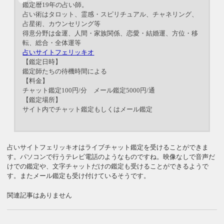
鑑定暦19年の占い師。
占い術はタロット、霊感・スピリチュアル、チャネリング、
占星術、カウンセリング等
得意分野は金運、人間・家族関係、恋愛・結婚運、方位・移
転、総合・全体運等
占いサイトフェリッキオ
【鑑定日時】
鑑定師たちの待機時間による
【料金】
チャット鑑定100円/分 メール鑑定5000円/通
【鑑定場所】
サイト内でチャット鑑定もしくはメール鑑定
占いサイトフェリッキオはライブチャット鑑定を受けることができま
す。パソコンで行うテレビ電話のようなものですね。映像なしで音声だ
けでの鑑定や、文字チャットだけの鑑定も受けることができるようで
す。またメール鑑定も受け付けているそうです。
関連記事はありません