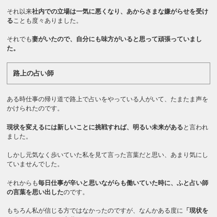
それ以来
社内での立場は一気に悪くなり、あからさまな嫌がらせを受け
る
ことも度々ありました。
それでも
妻がいたので、自分にも味方がいると思って頑張っていまし
た。
路上の占い師
ある時仕事の帰り道で路上で占いをやっている人がいて、たまたま声を
かけられたのです。
現状を変えるには新しいことに挑戦すれば、明るい未来がある
と言われ
ました。
しかし元気なく歩いていた私を見て言った言葉だと思い、あまり気にし
ていませんでした。
それからも
毎日仕事が辛いと思いながらも働いていた時に、ふと占い師
の言葉を思い出した
のです。
もちろん私が信じる方ではなかったのですが、なんかある度に
「現状を