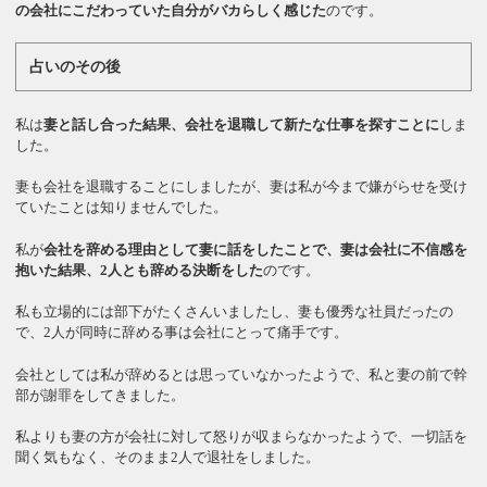
の会社にこだわっていた自分がバカらしく感じた
のです。
占いのその後
私は
妻と話し合った結果、会社を退職して新たな仕事を探すことに
しま
した。
妻も会社を退職することにしましたが、妻は私が今まで嫌がらせを受け
ていたことは知りませんでした。
私が
会社を辞める理由として妻に話をしたことで、妻は会社に不信感を
抱いた結果、2人とも辞める決断をした
のです。
私も立場的には部下がたくさんいましたし、妻も優秀な社員だったの
で、2人が同時に辞める事は会社にとって痛手です。
会社としては私が辞めるとは思っていなかったようで、私と妻の前で幹
部が謝罪をしてきました。
私よりも妻の方が会社に対して怒りが収まらなかったようで、一切話を
聞く気もなく、そのまま2人で退社をしました。