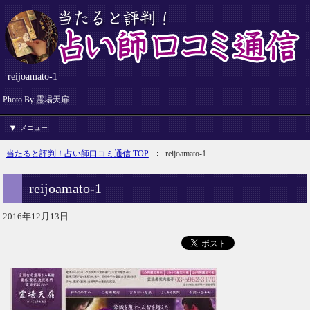
reijoamato-1
Photo By 霊場天扉
メニュー
当たると評判！占い師口コミ通信 TOP
reijoamato-1
reijoamato-1
2016年12月13日