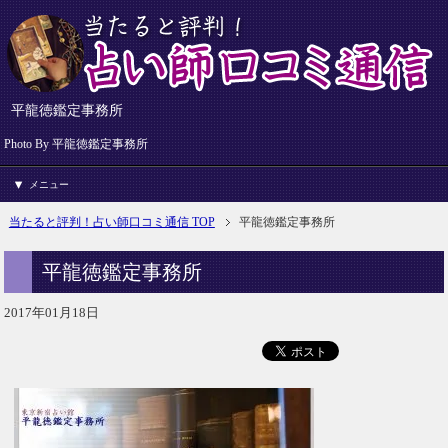
平龍徳鑑定事務所
Photo By 平龍徳鑑定事務所
メニュー
当たると評判！占い師口コミ通信 TOP
平龍徳鑑定事務所
平龍徳鑑定事務所
2017年01月18日