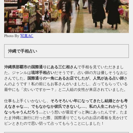
Photo By
写真AC
沖縄で手相占い
沖縄県那覇市の国際通りにある三仁相さん
で手相を見ていただきまし
た。ジャンルは
琉球手相占い
だそうです。占い師の方は優しそうなおじ
さんでした。
国際通りの一角にあるお店でしたが、人気がある占い師
さ
んのようです！私の前にもお客さんがいましたし、占ってもらっている
最中にも「次いいですかー？」と二人組の女性が来店されていました。
仕事も上手くいかないし、
そろそろいい年になってきたし結婚とかも考
えなきゃな…、でもなかなか彼氏できないし…、私の人生これからどう
なっちゃうんだろう…
という想いが最近ずっと胸にあったんです。たま
たま沖縄に旅行に行った際、国際通りでこちらのお店の看板を見かけて
ピンときたので思い切って占ってもらうことにしました！