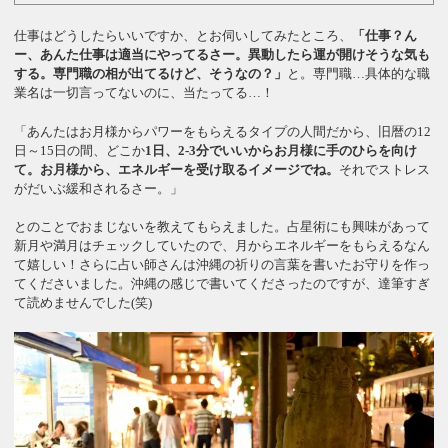
仕事はどうしたらいいですか、とお伺いしてみたところ、
「仕事？ん
ー、あんた仕事は適当にやってるさー。異動したら運が開けそうな気も
する。専門職の相が出てるけど、そうなの？」
と。専門職…具体的な職
業名は一切言ってないのに、当たってる…！
「あんたはお月様からパワーをもらえるタイプの人間だから、旧暦の12
日～15日の間、どこか
1日、2-3分でいいからお月様に手のひらを向け
て。お月様から、エネルギーを受け取るイメージでね。
それでストレス
がだいぶ緩和されるさー。」
とのことでおまじないを教えてもらえました。占星術にも興味があって
新月や満月はチェックしていたので、月からエネルギーをもらえるなん
て嬉しい！さらに占い師さんは沖縄の祈りの言葉を書いたお守りを作っ
てくださいました。沖縄の感じで書いてくださったのですが、達筆すぎ
て読めませんでした(笑)