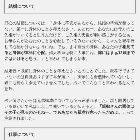
結婚について
肝心の結婚については、「身体に不安があるから、結婚の準備が整って
ない。第一に身体のことを考えなさい。あとねー、あなたには母方のご
先祖がついてると思うんだけど、ご先祖の支援が弱い感じがするなぁ。
お母さんがあなたのことを心配しているみたいだから、ちゃんと親孝行
して心配かけないようにね。でも、まず自分の身体。あなたの
手相見て
ると身体が本当に心配。
婦人科系は特に大事にね。
嫁にはまぁ35歳まで
にはいける
と思う。」と言われてしまう始末。
結婚云々以前に身体のことを考えなさいとのことでした。親孝行できて
いないのは自覚ありすぎて耳が痛い…。実家にも全然帰れていないし、
親にも長らく会えていませんでした。占いでこんなこと言われるなんて
意外。
占い師さんからは兄弟構成についても突っ込まれました。親と同居して
いる妹がいて私は上京して働いていると伝えると、
「親御さんの面倒は
その子が見るのかもねー。でもあなたも親孝行怠ったらだめよ。」
って
注意されました。
仕事について