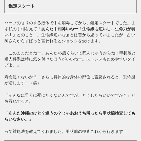
鑑定スタート
ハーブの香りのする液体で手を消毒してから、鑑定スタートでした。ま
ず私の手相を見て
「あんた手相薄いねー！生命線も短いし…生命力が弱
い！」
とのこと…。生命線短いなぁとは昔から思っていましたが、占い
師さんからずばっと言われるとショックを受けます。
「このままだとねー、あんた45歳くらいで死んじゃうからね！甲状腺と
婦人科系は特に気を付けたほうがいいねー。ストレスもためやすいタイ
プよ。」
寿命短くないか？！さらに具体的な身体の部位に言及されると、恐怖感
が増します！（笑）
「そんなに早くに死にたくないんですが、どうしたらいいですか？」と
お尋ねすると、
「あんた沖縄のひと？違うの？じゃあおうち帰ったら甲状腺検査しても
らいなさい。」
って対処法を教えてくれました。甲状腺の検査これから行きます！