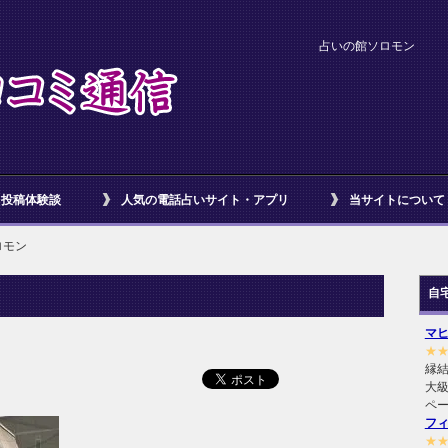
占いの館ソロモン
投稿体験談
人気の電話占いサイト・アプリ
当サイトについて
ロモン
自
マ
★
縁
大級
ペ
フ
★