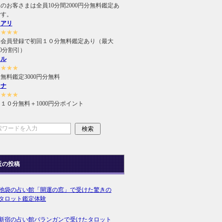
のお客さまは全員10分間2000円分無料鑑定あ
です。
ュアリ
★★★★
規会員登録で初回１０分無料鑑定あり（最大
000分割引）
ィル
★★★★
無料鑑定3000円分無料
ラナ
★★★★
１０分無料＋1000円分ポイント
近の投稿
池袋の占い館「開運の窓」で受けた驚きの
タロット鑑定体験
新宿の占い館バランガンで受けたタロット