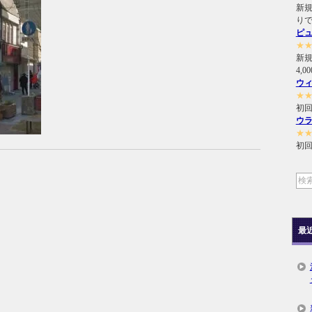
新規
り
ピ
★
新
4,
ウ
★
初回
ウ
★
初回
最