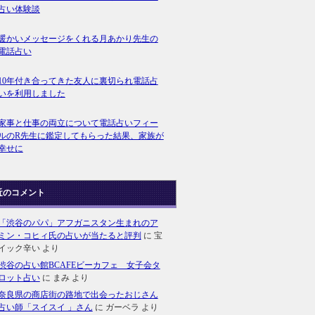
占い体験談
暖かいメッセージをくれる月あかり先生の
電話占い
10年付き合ってきた友人に裏切られ電話占
いを利用しました
家事と仕事の両立について電話占いフィー
ルのR先生に鑑定してもらった結果、家族が
幸せに
近のコメント
「渋谷のパパ」アフガニスタン生まれのア
ミン・コヒィ氏の占いが当たると評判
に
宝
イック辛い
より
渋谷の占い館BCAFEビーカフェ 女子会タ
ロット占い
に
まみ
より
奈良県の商店街の路地で出会ったおじさん
占い師「スイスイ 」さん
に
ガーベラ
より