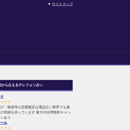
サイトマップ
宅から占えるテレフォン占い
ヒナ
★★★★
結び・復縁等の恋愛鑑定は電話占い業界でも最
の実績を誇っています 最大20分間無料キャン
ーンあり
ィール
★★★★