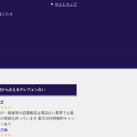
サイトマップ
 ぱくたそ
宅から占えるテレフォン占い
ヒナ
★★★★
結び・復縁等の恋愛鑑定は電話占い業界でも最
の実績を誇っています 最大20分間無料キャン
ーンあり
ィール
★★★★