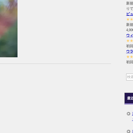
新規
り
ピ
★
新
4,
ウ
★
初回
ウ
★
初回
最