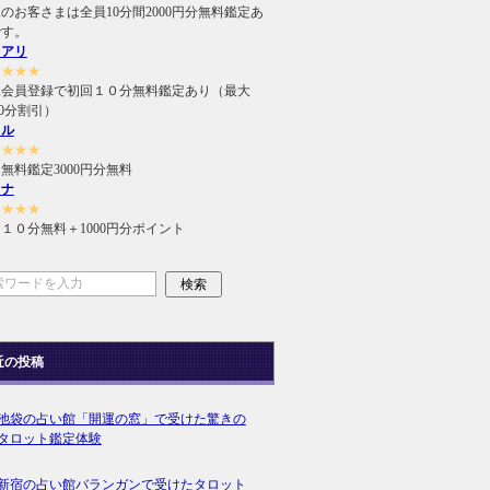
のお客さまは全員10分間2000円分無料鑑定あ
です。
ュアリ
★★★★
規会員登録で初回１０分無料鑑定あり（最大
000分割引）
ィル
★★★★
無料鑑定3000円分無料
ラナ
★★★★
１０分無料＋1000円分ポイント
近の投稿
池袋の占い館「開運の窓」で受けた驚きの
タロット鑑定体験
新宿の占い館バランガンで受けたタロット