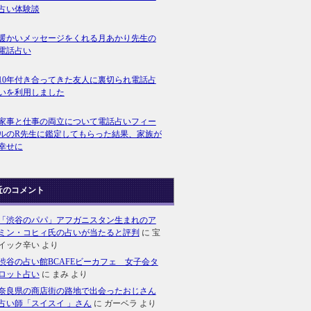
占い体験談
暖かいメッセージをくれる月あかり先生の
電話占い
10年付き合ってきた友人に裏切られ電話占
いを利用しました
家事と仕事の両立について電話占いフィー
ルのR先生に鑑定してもらった結果、家族が
幸せに
近のコメント
「渋谷のパパ」アフガニスタン生まれのア
ミン・コヒィ氏の占いが当たると評判
に
宝
イック辛い
より
渋谷の占い館BCAFEビーカフェ 女子会タ
ロット占い
に
まみ
より
奈良県の商店街の路地で出会ったおじさん
占い師「スイスイ 」さん
に
ガーベラ
より